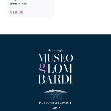
anastatica
€
10.00