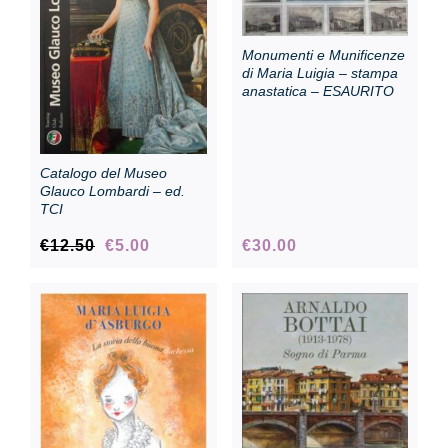
Collection
Monumenti e Munificenze
di Maria Luigia – stampa
anastatica – ESAURITO
Contacts and tickets
Catalogo del Museo
Accessibility
Glauco Lombardi – ed.
TCI
Original
Current
€
12.50
€
5.00
€
30.00
Donate
price
price
was:
is:
€12.50.
€5.00.
Search
Italiano