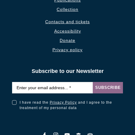
Publications
Collection
Contacts and tickets
Accessibility
Donate
Privacy policy
Subscribe to our Newsletter
Email
*
SUBSCRIBE
I have read the
Privacy Policy
and I agree to the
I have read the Privacy Policy and I agree to the treatment of my personal data
treatment of my personal data