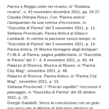
Parma e Reggio unite nel ricamo
, in “Giuliana
ricama”, n. 43 novembre-dicembre 2021, pp. 24-27.
Claudia Olimpia Rossi,
Con “Parma antica”
l’antiquariato ha una vetrina d’eccezione
, in
“Gazzetta di Parma” del 5 novembre 2021, p. 12.
Stefania Provinciali,
Parma Antica al Glauco
Lombardi. In vetrina la passione senza tempo
, in
“Gazzetta di Parma” del 3 novembre 2021, p. 14.
Parma Antica, IX Mostra Immagine degli Antiquari
F.I.M.A. di Parma
, pagina pubblicitaria, in “Gazzetta
di Parma” del 1°, 4, 6 novembre 2021, p. 40, 44.
Palazzo di Riserva. Musica al Museo
, in “Parma
City Mag”, novembre 2021, p. 48.
Palazzo di Riserva. Parma Antica
, in “Parma City
Mag”, novembre 2021, p. 13.
Stefania Provinciali,
I “Precari equilibri” riscrivono il
paesaggio
, in “Gazzetta di Parma” del 26 ottobre
2021, p. 15.
Giorgio Gandolfi,
Verso la conclusione con un gran
successo per la Mostra di Vincenzo Vernizzi al