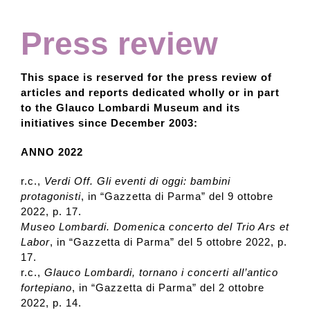
2024
Press review
Collection
2023
This space is reserved for the press review of
Contacts and tickets
articles and reports dedicated wholly or in part
to the Glauco Lombardi Museum and its
2022
initiatives since December 2003:
Accessibility
ANNO 2022
2021
Donate
r.c.,
Verdi Off. Gli eventi di oggi: bambini
protagonisti
, in “Gazzetta di Parma” del 9 ottobre
2020
2022, p. 17.
Search
Museo Lombardi. Domenica concerto del Trio Ars et
Labor
, in “Gazzetta di Parma” del 5 ottobre 2022, p.
2019
17.
Italiano
r.c.,
Glauco Lombardi, tornano i concerti all’antico
fortepiano
, in “Gazzetta di Parma” del 2 ottobre
2018
2022, p. 14.