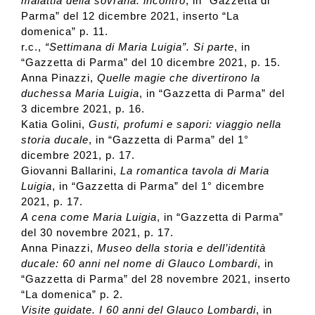
malattia della sovrana: incontro
, in “Gazzetta di
Parma” del 12 dicembre 2021, inserto “La
domenica” p. 11.
r.c.,
“Settimana di Maria Luigia”. Si parte
, in
“Gazzetta di Parma” del 10 dicembre 2021, p. 15.
Anna Pinazzi,
Quelle magie che divertirono la
duchessa Maria Luigia
, in “Gazzetta di Parma” del
3 dicembre 2021, p. 16.
Katia Golini,
Gusti, profumi e sapori: viaggio nella
storia ducale
, in “Gazzetta di Parma” del 1°
dicembre 2021, p. 17.
Giovanni Ballarini,
La romantica tavola di Maria
Luigia
, in “Gazzetta di Parma” del 1° dicembre
2021, p. 17.
A cena come Maria Luigia
, in “Gazzetta di Parma”
del 30 novembre 2021, p. 17.
Anna Pinazzi,
Museo della storia e dell’identità
ducale: 60 anni nel nome di Glauco Lombardi
, in
“Gazzetta di Parma” del 28 novembre 2021, inserto
“La domenica” p. 2.
Visite guidate. I 60 anni del Glauco Lombardi
, in