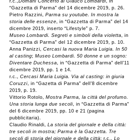
r.c.,
Domani Concerto al Glauco Lombardi
, in
“Gazzetta di Parma” del 14 dicembre 2019, p. 26.
Pietro Razzini,
Parma su youtube. In mostra la
storia delle essenze
, in “Gazzetta di Parma” del 14
dicembre 2019, inserto “Lifestyle” p. 7.
Museo Lombardi. Segreti e simboli della violetta
, in
“Gazzetta di Parma” del 12 dicembre 2019, p. 10.
Anna Panizzi,
Cercasi la nuova Maria Luigia. In 50
al casting
;
Museo Lombardi. 50 donne e un sogno:
Diventare Duchessa
, in “Gazzetta di Parma” dell’11
dicembre 2019, pp. 1 e 14.
r.c.,
Cercasi Maria Luigia. Via al casting: in giuria
Coruzzi
, in “Gazetta di Parma” dell’8 dicembre
2019, p. 19.
Vittorio Rotolo,
Mostra Parma, la città del profumo.
Una storia lunga due secoli
, in “Gazzetta di Parma”
del 6 dicembre 2019, pp. 10 e 21 (pagina
pubblicitaria).
Claudio Rinaldi,
La storia del giornale e della città:
tre secoli in mostra; Parma è la Gazzetta. Tre
secoli di storia del giornale e della città
; r.c.,
Lo