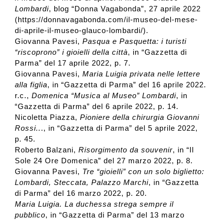
2004
Lombardi
, blog “Donna Vagabonda”, 27 aprile 2022
(https://donnavagabonda.com/il-museo-del-mese-
di-aprile-il-museo-glauco-lombardi/).
2003
Giovanna Pavesi,
Pasqua e Pasquetta: i turisti
“riscoprono” i gioielli della città
, in “Gazzetta di
Parma” del 17 aprile 2022, p. 7.
Giovanna Pavesi,
Maria Luigia privata nelle lettere
alla figlia
, in “Gazzetta di Parma” del 16 aprile 2022.
r.c.,
Domenica “Musica al Museo” Lombardi
, in
“Gazzetta di Parma” del 6 aprile 2022, p. 14.
Nicoletta Piazza,
Pioniere della chirurgia Giovanni
Rossi..
., in “Gazzetta di Parma” del 5 aprile 2022,
p. 45.
Roberto Balzani,
Risorgimento da souvenir
, in “Il
Sole 24 Ore Domenica” del 27 marzo 2022, p. 8.
Giovanna Pavesi,
Tre “gioielli” con un solo biglietto:
Lombardi, Steccata, Palazzo Marchi
, in “Gazzetta
di Parma” del 16 marzo 2022, p. 20.
Maria Luigia. La duchessa strega sempre il
pubblico
, in “Gazzetta di Parma” del 13 marzo