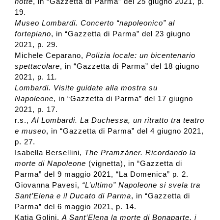
notte
, in “Gazzetta di Parma” del 25 giugno 2021, p.
19.
Museo Lombardi. Concerto “napoleonico” al
fortepiano
, in “Gazzetta di Parma” del 23 giugno
2021, p. 29.
Michele Ceparano,
Polizia locale: un bicentenario
spettacolare
, in “Gazzetta di Parma” del 18 giugno
2021, p. 11
.
Lombardi. Visite guidate alla mostra su
Napoleone
, in “Gazzetta di Parma” del 17 giugno
2021, p. 17.
r.s.,
Al Lombardi. La Duchessa, un ritratto tra teatro
e museo
, in “Gazzetta di Parma” del 4 giugno 2021,
p. 27.
Isabella Bersellini,
The Pramzàner. Ricordando la
morte di Napoleone
(vignetta), in “Gazzetta di
Parma” del 9 maggio 2021, “La Domenica” p. 2.
Giovanna Pavesi,
“L’ultimo” Napoleone si svela tra
Sant’Elena e il Ducato di Parma
, in “Gazzetta di
Parma” del 6 maggio 2021, p. 14.
Katia Golini,
A Sant’Elena la morte di Bonaparte, i