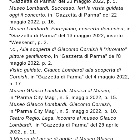
2011
“Gazzetta di Parma” del 23 maggio 2022, p. 9.
Museo Lombardi. Successo. Ieri la visita guidata
oggi il concerto
, in “Gazzetta di Parma” del 22
2010
maggio 2022, p. 16.
Museo Lombardi. Fortepiano, concerto domenica
, in
“Gazzetta di Parma” del 13 maggio 2022, inserto
2009
“Weekend”, p. 2.
r.c.,
Alla scoperta di Giacomo Cornish il “ritrovato”
pittore gentiluomo
, in “Gazzetta di Parma” dell’8
2008
maggio 2022, p. 2.
Visite guidate. Glauco Lombardi alla scoperta di
Cornish
, in “Gazzetta di Parma” del 4 maggio 2022,
2007
p. 17.
Museo Glauco Lombardi. Musica al Museo
,
in “Parma City Mag”, n. 5, maggio 2022, p. 15.
2006
Museo Glauco Lombardi. Giacomo Cornish
,
in “Parma City Mag”, n. 5, maggio 2022, p. 10.
Teatro Regio. Lega, incontro al museo Glauco
2005
Lombardi
, in “Gazzetta di Parma” del 29 aprile
2022, p. 11.
Il Museo del mese di aprile: il Museo Glauco