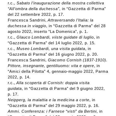
r.c.,
Sabato l’inaugurazione della mostra collettiva
“All’ombra della duchessa”
, in “Gazzetta di Parma”
2017
del 22 settembre 2022, p. 17.
Francesca Sandrini,
Attraversando l’Italia: la
duchessa in viaggio
, in “Gazzetta di Parma” del 28
2016
agosto 2022, inserto “La Domenica”, p. 1.
r.c.,
Glauco Lombardi, viiste guidate di luglio
, in
“Gazzetta di Parma” del 14 luglio 2022, p. 15.
2015
r.c.,
Museo Lombardi, una visita guidata
, in
“Gazzetta di Parma” del 16 giugno 2022, p. 20.
Francesca Sandrini,
Giacomo Cornish (1837-1910).
2014
Pittore, insegnante, gentiliuomo: vita e opere
, in
“Amici della Pilotta” 4, gennaio-maggio 2022, Parma
2022, p. 14.
2013
r.c.,
Alla scoperta di Cornish: doppia visita
guidata
, in “Gazzetta di Parma” del 9 giugno 2022,
p. 17.
2012
Neipperg, la malattia e la medicina a corte
, in
“Gazzetta di Parma” del 29 maggio 2022, p. 16.
Ammi. Conferenza: i Farnese “visti” da Bertini
, in