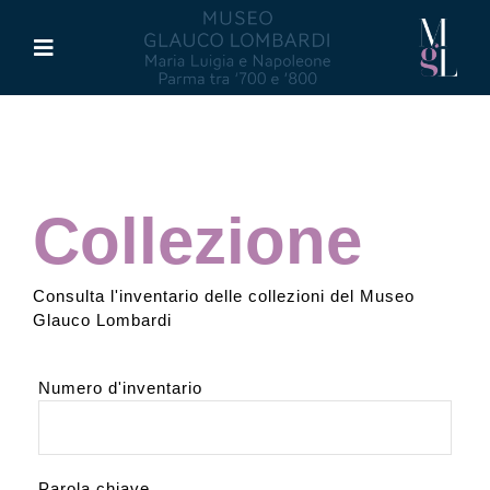
Salta
al
Toggle
contenuto
Navigation
Il Museo
Maria Luigia d’Asburgo
Collezione
Glauco Lombardi
Consulta l'inventario delle collezioni del Museo
Glauco Lombardi
Palazzo di Riserva
Numero d'inventario
Attività
Pubblicazioni
Parola chiave