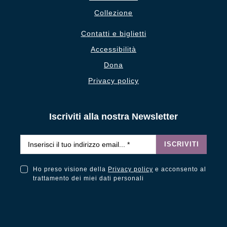
Collezione
Contatti e biglietti
Accessibilità
Dona
Privacy policy
Iscriviti alla nostra Newsletter
Email
*
ISCRIVITI
Ho preso visione della
Privacy policy
e acconsento al
Ho preso visione della Privacy Policy e acconsento al trattamento dei miei dati personali
trattamento dei miei dati personali