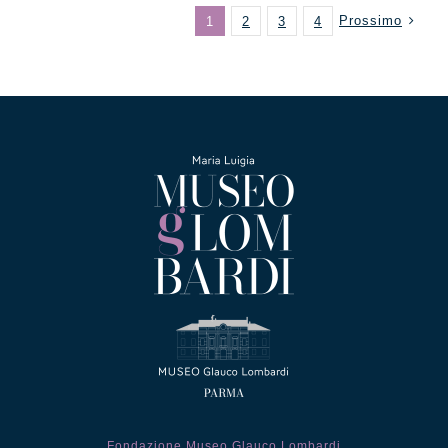
Prossimo
1
2
3
4
Fondazione Museo Glauco Lombardi