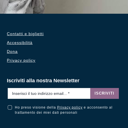
Contatti e biglietti
Accessibilità
Dona
Privacy policy
Iscriviti alla nostra Newsletter
Email
*
ISCRIVITI
Ho preso visione della
Privacy policy
e acconsento al
Ho preso visione della Privacy Policy e acconsento al trattamento dei miei dati personali
trattamento dei miei dati personali