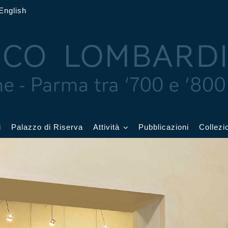
English
i
Palazzo di Riserva
Attività
Pubblicazioni
Collezi
 delle Feste
Eventi in corso
cquerelli
Archivio eventi
Affetti
Didattica e visite