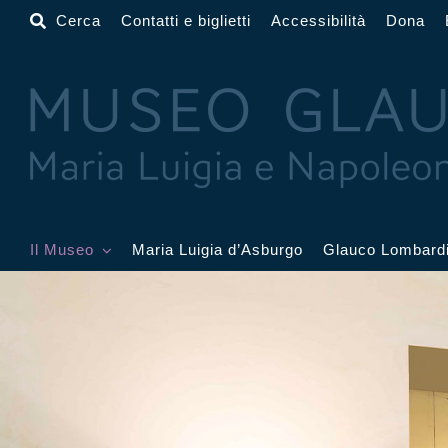
Salta
Cerca
Contatti e biglietti
Accessibilità
Dona
al
contenuto
Il Museo
Maria Luigia d’Asburgo
Glauco Lombard
Il Museo
Atrio
Salone
Sala Dorata
Sala Toschi
Sala A
Sala Francesi
Sala Petitot
Sala 