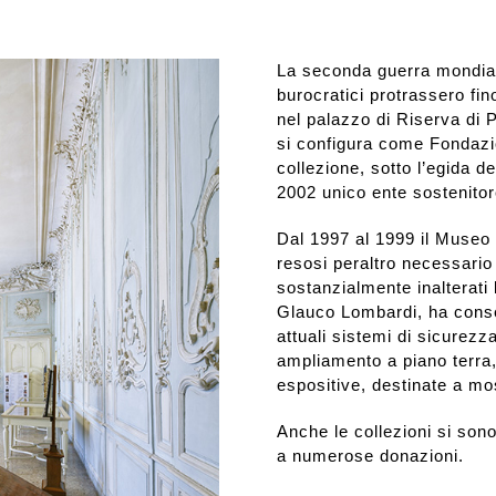
La seconda guerra mondiale
burocratici protrassero fino
nel palazzo di Riserva di
si configura come Fondazion
collezione, sotto l’egida
2002 unico ente sostenito
Dal 1997 al 1999 il Museo 
resosi peraltro necessario
sostanzialmente inalterati l
Glauco Lombardi, ha consen
attuali sistemi di sicurezza
ampliamento a piano terra, 
espositive, destinate a m
Anche le collezioni si son
a numerose donazioni.