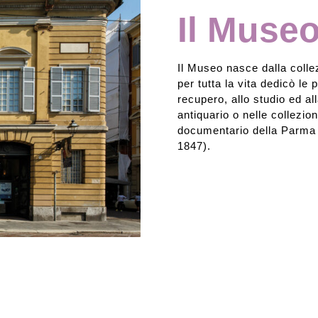
Il Muse
Rassegna stampa
Il Museo nasce dalla coll
Prestiti a mostre esterne
per tutta la vita dedicò le 
recupero, allo studio ed a
antiquario o nelle collezion
documentario della Parma 
1847).