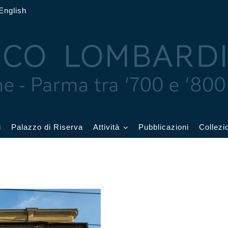
English
i
Palazzo di Riserva
Attività
Pubblicazioni
Collezi
 delle Feste
Eventi in corso
cquerelli
Archivio eventi
Affetti
Didattica e visite