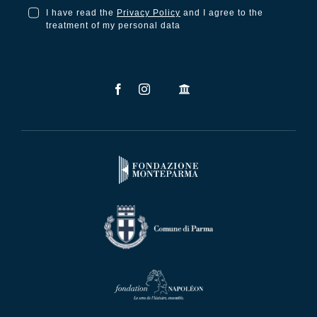
I have read the
Privacy Policy
and I agree to the
I have read the Privacy Policy and I agree to the treatment of my personal data
treatment of my personal data