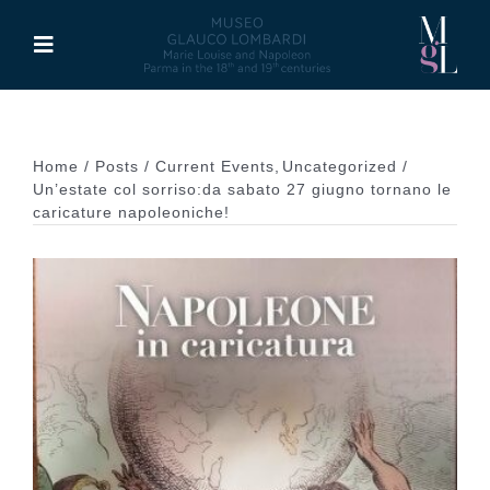
Skip
to
Toggle
content
Navigation
The Museum
Home
Posts
Current Events
Uncategorized
Activities
Un’estate col sorriso:da sabato 27 giugno tornano le
caricature napoleoniche!
Marie Louise of Austria
Glauco Lombardi
Palazzo di Riserva
Publications