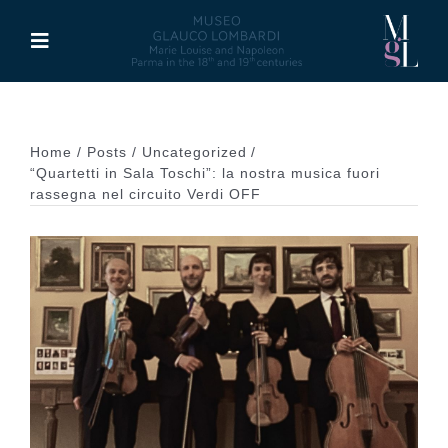
Skip
to
Toggle
content
Navigation
The Museum
Home
Posts
Uncategorized
Activities
“Quartetti in Sala Toschi”: la nostra musica fuori
rassegna nel circuito Verdi OFF
Marie Louise of Austria
Glauco Lombardi
Palazzo di Riserva
Publications