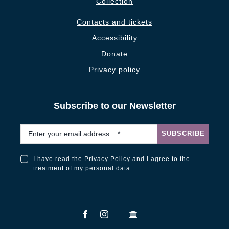
Collection
Contacts and tickets
Accessibility
Donate
Privacy policy
Subscribe to our Newsletter
Email
*
SUBSCRIBE
I have read the
Privacy Policy
and I agree to the
I have read the Privacy Policy and I agree to the treatment of my personal data
treatment of my personal data