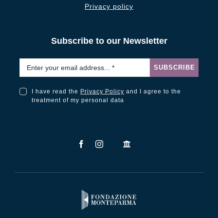
Privacy policy
Subscribe to our Newsletter
Email
*
SUBSCRIBE
I have read the
Privacy Policy
and I agree to the
I have read the Privacy Policy and I agree to the treatment of my personal data
treatment of my personal data