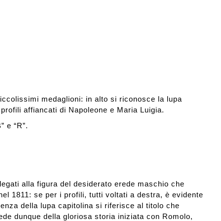
piccolissimi medaglioni: in alto si riconosce la lupa
i profili affiancati di Napoleone e Maria Luigia.
B” e “R”.
legati alla figura del desiderato erede maschio che
1811: se per i profili, tutti voltati a destra, è evidente
enza della lupa capitolina si riferisce al titolo che
erede dunque della gloriosa storia iniziata con Romolo,