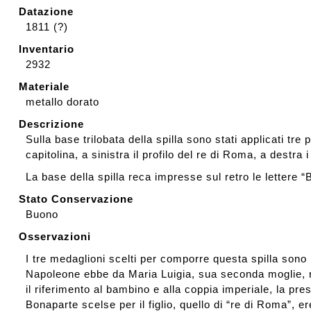
visits
Datazione
Affetti Room
1811 (?)
Press review
Inventario
2932
Materiale
Loans to
metallo dorato
external
exhibitions
Descrizione
Sulla base trilobata della spilla sono stati applicati tre 
capitolina, a sinistra il profilo del re di Roma, a destra 
La base della spilla reca impresse sul retro le lettere “
Stato Conservazione
Buono
Osservazioni
I tre medaglioni scelti per comporre questa spilla sono 
Napoleone ebbe da Maria Luigia, sua seconda moglie, nel 
il riferimento al bambino e alla coppia imperiale, la pres
Bonaparte scelse per il figlio, quello di “re di Roma”, 