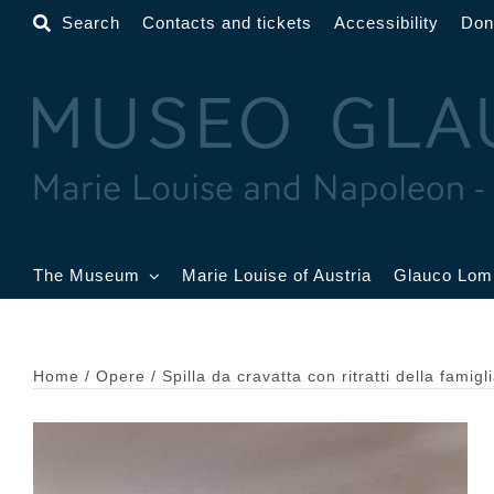
Skip
Search
Contacts and tickets
Accessibility
Don
to
content
The Museum
Marie Louise of Austria
Glauco Lom
The Museum
Lobby
G
B
Home
Opere
Spilla da cravatta con ritratti della famigl
Gold Room
Toschi Room
W
R