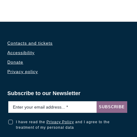
Contacts and tickets
Accessibility
Donate
Privacy policy
Subscribe to our Newsletter
Email
*
SUBSCRIBE
I have read the
Privacy Policy
and I agree to the
I have read the Privacy Policy and I agree to the treatment of my personal data
treatment of my personal data