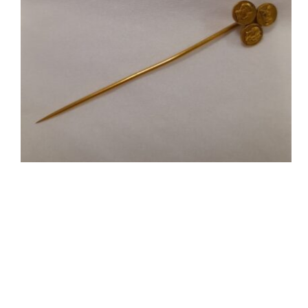
French Room
Petitot Room
Maria Luigia
Room