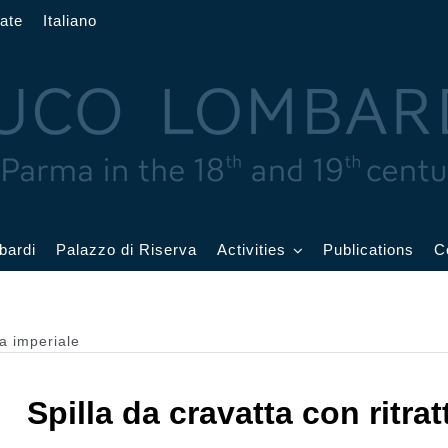
ate
Italiano
bardi
Palazzo di Riserva
Activities
Publications
C
rand
Current Events
allroom
ia imperiale
Events archive
atercolor
Spilla da cravatta con ritrat
oom
Education and