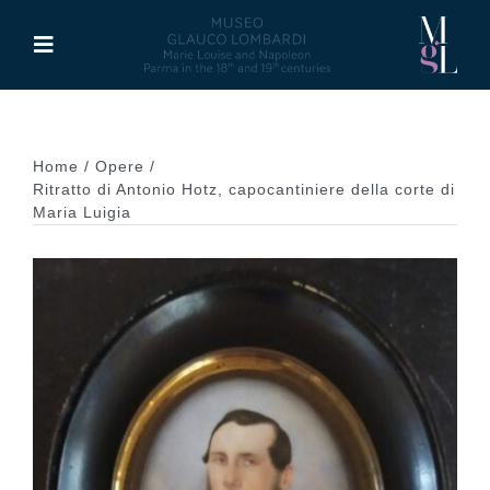
Skip
to
Toggle
content
Navigation
The Museum
Home
Opere
Activities
Ritratto di Antonio Hotz, capocantiniere della corte di
Maria Luigia
Marie Louise of Austria
Glauco Lombardi
Palazzo di Riserva
Publications