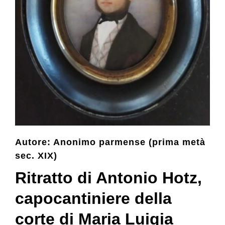
Collection
Contacts and tickets
Accessibility
Donate
Autore: Anonimo parmense (prima metà
sec. XIX)
Search
Ritratto di Antonio Hotz,
Italiano
capocantiniere della
corte di Maria Luigia