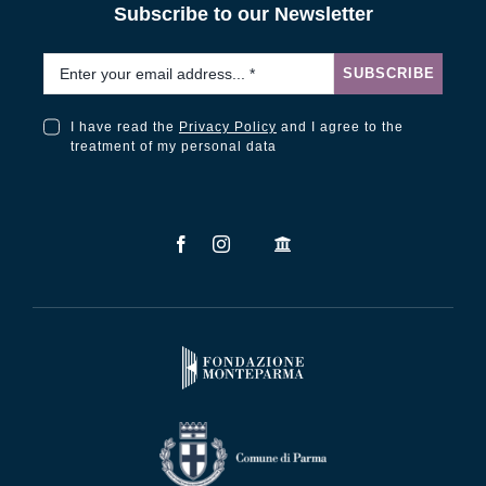
Subscribe to our Newsletter
Email
*
SUBSCRIBE
I have read the
Privacy Policy
and I agree to the
I have read the Privacy Policy and I agree to the treatment of my personal data
treatment of my personal data