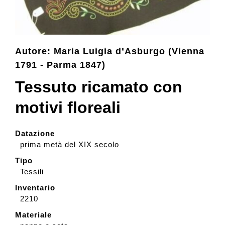
Collection
Autore: Maria Luigia d’Asburgo (Vienna
Contacts and tickets
1791 - Parma 1847)
Tessuto ricamato con
Accessibility
motivi floreali
Donate
Datazione
prima metà del XIX secolo
Search
Tipo
Tessili
Inventario
Italiano
2210
Materiale