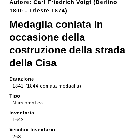
Autore: Carl Friedrich Voigt (Berlino
1800 - Trieste 1874)
Collection
Medaglia coniata in
occasione della
Contacts and tickets
costruzione della strada
Accessibility
della Cisa
Donate
Datazione
1841 (1844 coniata medaglia)
Tipo
Search
Numismatica
Inventario
1642
Italiano
Vecchio Inventario
263