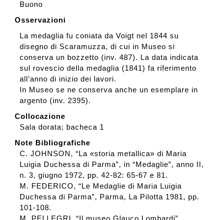
Buono
Osservazioni
La medaglia fu coniata da Voigt nel 1844 su
disegno di Scaramuzza, di cui in Museo si
conserva un bozzetto (inv. 487). La data indicata
sul rovescio della medaglia (1841) fa riferimento
all’anno di inizio dei lavori.
In Museo se ne conserva anche un esemplare in
argento (inv. 2395).
Collocazione
Sala dorata; bacheca 1
Note Bibliografiche
C. JOHNSON, “La «storia metallica» di Maria
Luigia Duchessa di Parma”, in “Medaglie”, anno II,
n. 3, giugno 1972, pp. 42-82: 65-67 e 81.
M. FEDERICO, “Le Medaglie di Maria Luigia
Duchessa di Parma”, Parma, La Pilotta 1981, pp.
101-108.
M. PELLEGRI, “Il museo Glauco Lombardi”,