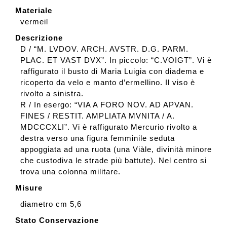
Materiale
vermeil
Descrizione
D / “M. LVDOV. ARCH. AVSTR. D.G. PARM.
PLAC. ET VAST DVX”. In piccolo: “C.VOIGT”. Vi è
raffigurato il busto di Maria Luigia con diadema e
ricoperto da velo e manto d’ermellino. Il viso è
rivolto a sinistra.
R / In esergo: “VIA A FORO NOV. AD APVAN.
FINES / RESTIT. AMPLIATA MVNITA / A.
MDCCCXLI”. Vi è raffigurato Mercurio rivolto a
destra verso una figura femminile seduta
appoggiata ad una ruota (una Viàle, divinità minore
che custodiva le strade più battute). Nel centro si
trova una colonna militare.
Misure
diametro cm 5,6
Stato Conservazione