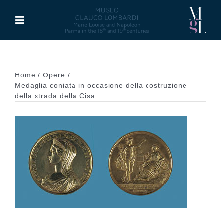
Skip
to
Toggle
content
Navigation
The Museum
Home
Opere
Activities
Medaglia coniata in occasione della costruzione
della strada della Cisa
Marie Louise of Austria
Glauco Lombardi
Palazzo di Riserva
Publications