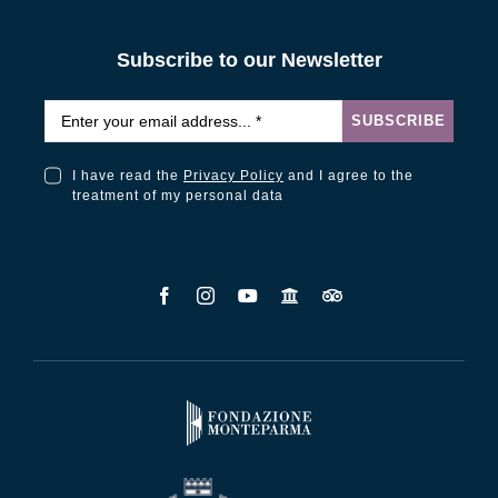
Subscribe to our Newsletter
Email
*
SUBSCRIBE
I have read the
Privacy Policy
and I agree to the
I have read the Privacy Policy and I agree to the treatment of my personal data
treatment of my personal data