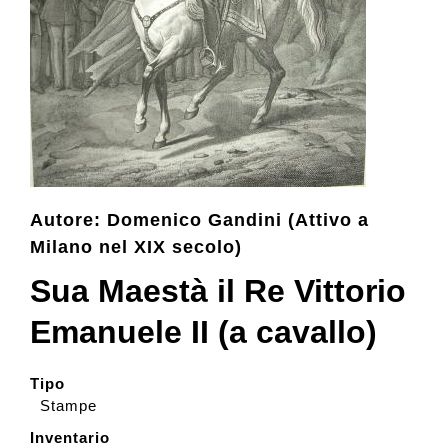
Collection
Contacts and tickets
Accessibility
Autore: Domenico Gandini (Attivo a
Milano nel XIX secolo)
Donate
Sua Maestà il Re Vittorio
Search
Emanuele II (a cavallo)
Italiano
Tipo
Stampe
Inventario