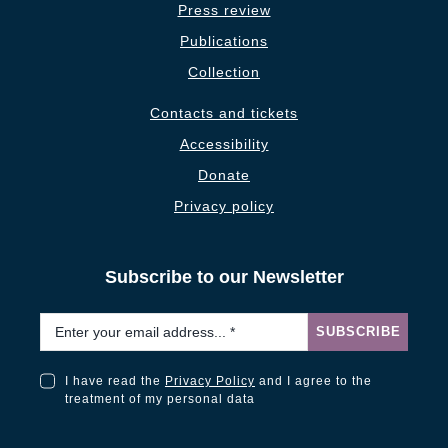
Press review
Publications
Collection
Contacts and tickets
Accessibility
Donate
Privacy policy
Subscribe to our Newsletter
Email
*
SUBSCRIBE
I have read the
Privacy Policy
and I agree to the
I have read the Privacy Policy and I agree to the treatment of my personal data
treatment of my personal data