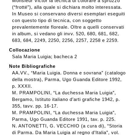
Monsieur Victor la tecnica di colorare a spruzzo
(“frotté”), alla quale si dichiara molto interessata.
In Museo si conservano diversi esemplari eseguiti
con questo tipo di tecnica, con soggetto
prevalentemente floreale. Oltre a quelli conservati
in album, si vedano gli invv. 520, 680, 681, 682,
683, 684, 2249, 2250, 2256, 2257, 2258 e 2259.
Collocazione
Sala Maria Luigia; bacheca 2
Note Bibliografiche
AA.VV., “Maria Luigia. Donna e sovrana” (catalogo
della mostra), Parma, Ugo Guanda Editore 1992,
p. XXXII.
M. PRAMPOLINI, “La duchessa Maria Luigia”,
Bergamo, Istituto italiano d’arti grafiche 1942, p.
355, tavv. pp. 16-17.
M. PRAMPOLINI, “La duchessa Maria Luigia”,
Parma, Ugo Guanda Editore 1991, tav. p. 225.
N. ANTONETTI, G. VECCHIO (a cura di), “Storia
di Parma. Da Maria Luigia al regno d’Italia”, vol.