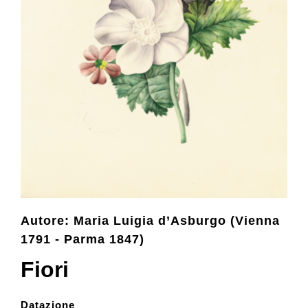
Collection
Contacts and tickets
Accessibility
Donate
Search
Autore: Maria Luigia d’Asburgo (Vienna
1791 - Parma 1847)
Fiori
Italiano
Datazione