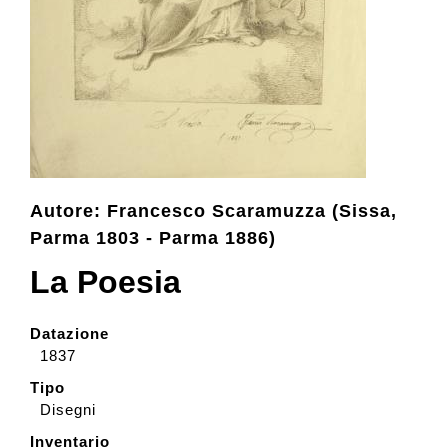
Collection
Contacts and tickets
Accessibility
Autore: Francesco Scaramuzza (Sissa,
Parma 1803 - Parma 1886)
Donate
La Poesia
Search
Datazione
1837
Italiano
Tipo
Disegni
Inventario