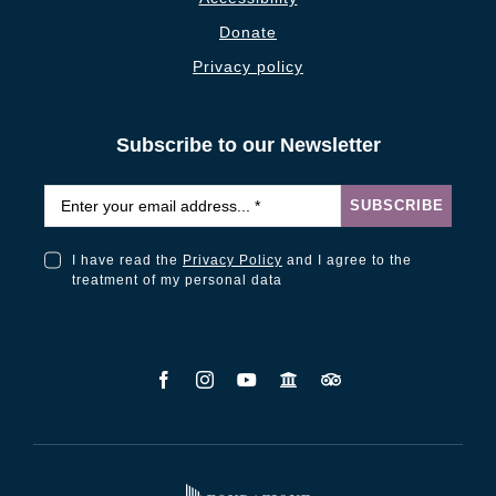
Donate
Privacy policy
Subscribe to our Newsletter
Email
*
SUBSCRIBE
I have read the
Privacy Policy
and I agree to the
I have read the Privacy Policy and I agree to the treatment of my personal data
treatment of my personal data