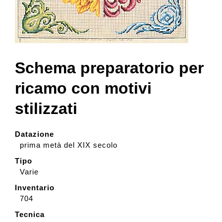
Collection
Contacts and tickets
Schema preparatorio per
ricamo con motivi
Accessibility
stilizzati
Donate
Datazione
prima metà del XIX secolo
Search
Tipo
Varie
Inventario
Italiano
704
Tecnica