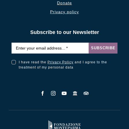
Donate
Privacy policy
Subscribe to our Newsletter
Email
*
SUBSCRIBE
I have read the
Privacy Policy
and I agree to the
I have read the Privacy Policy and I agree to the treatment of my personal data
treatment of my personal data