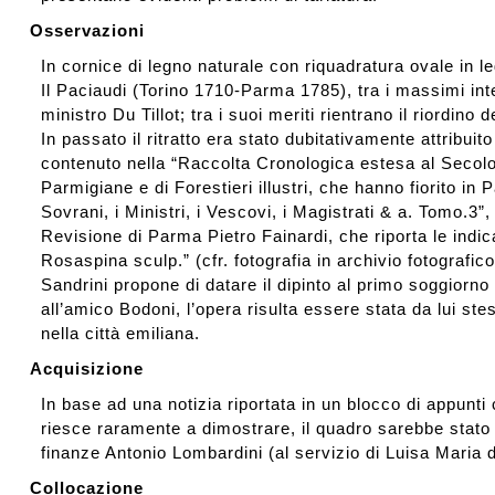
Osservazioni
In cornice di legno naturale con riquadratura ovale in le
Il Paciaudi (Torino 1710-Parma 1785), tra i massimi int
ministro Du Tillot; tra i suoi meriti rientrano il riordino
In passato il ritratto era stato dubitativamente attribuit
contenuto nella “Raccolta Cronologica estesa al Secolo XIX
Parmigiane e di Forestieri illustri, che hanno fiorito in 
Sovrani, i Ministri, i Vescovi, i Magistrati & a. Tomo.3”
Revisione di Parma Pietro Fainardi, che riporta le indicaz
Rosaspina sculp.” (cfr. fotografia in archivio fotografico
Sandrini propone di datare il dipinto al primo soggiorno
all’amico Bodoni, l’opera risulta essere stata da lui ste
nella città emiliana.
Acquisizione
In base ad una notizia riportata in un blocco di appunti 
riesce raramente a dimostrare, il quadro sarebbe stato 
finanze Antonio Lombardini (al servizio di Luisa Maria 
Collocazione