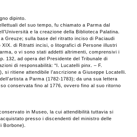
gno dipinto.
ellettuali del suo tempo, fu chiamato a Parma dal
 dell’Università e la creazione della Biblioteca Palatina.
o a Greuze; sulla base del ritratto inciso di Paciaudi
. di Ritratti incisi, o litografici di Persone illustri
Parma, o vi sono stati addetti altrimenti, comprensivi i
, p. 132, ad opera del Presidente del Tribunale di
ioni di responsabilità: “I. Lucatelli pinx. – F.
), si ritiene attendibile l’ascrizione a Giuseppe Locatelli.
 dell’artista a Parma (1782-1783); da una sua lettera
sso conservata fino al 1776, ovvero fino al suo ritorno
conservato in Museo, la cui attendibilità tuttavia si
acquistato presso i discendenti del ministro delle
di Borbone).