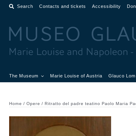
Skip
Search
Contacts and tickets
Accessibility
Don
to
content
The Museum
Marie Louise of Austria
Glauco Lom
The Museum
Lobby
G
B
Home
Opere
Ritratto del padre teatino Paolo Maria Pa
Gold Room
Toschi Room
W
R