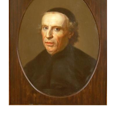
French Room
Petitot Room
Maria Luigia
Room