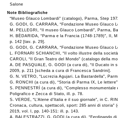
Salone
Note Bibliografiche
“Museo Glauco Lombardi” (catalogo), Parma, Step 1972, 
G. GODI, G. CARRARA, “Fondazione Museo Glauco Lomb
M. PELLEGRI, “Il museo Glauco Lombardi”, Parma, Batt
H. BÈDARIDA, “Parma e la Francia (1748-1789)”, II, Mi
p. 142 [tav. p. 29].
G. GODI, G. CARRARA, “Fondazione Museo Glauco Lomba
L. FORNARI SCHIANCHI, “Il volto illustre della società
CAROLI, “Il Gran Teatro del Mondo” (catalogo della mos
A. DE PASQUALE, G. GODI (a cura di), “Il Ducato in sce
2009, p. 211 [scheda a cura di Francesca Sandrini].
G. N. VETRO, “Lucrezia Agujari. La Bastardella”, Parma,
G. RONCHI (a cura di), “Storia di Parma IX, Le lettere”,
S. PENNESTRÌ (a cura di), “Complesso monumentale della
Poligrafico e Zecca di Stato, ill. p. 78.
S. VERDE, “L’Atene d’Italia e il suo giornale”, in C. 
Cronaca, cultura, spettacoli, sport: 285 anni di storia
2019, vol. I, pp. 140-151: ill. p. 143.
A. BALESTRAZZI, G. GODI (a cura di), “Ferdinando di 