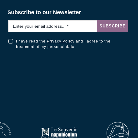
Subscribe to our Newsletter
Email
*
SUBSCRIBE
I have read the
Privacy Policy
and I agree to the
I have read the Privacy Policy and I agree to the treatment of my personal data
treatment of my personal data