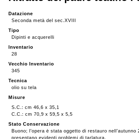
visits
Affetti Room
Datazione
Press review
Seconda metà del sec.XVIII
Tipo
Dipinti e acquerelli
Loans to
external
Inventario
28
exhibitions
Vecchio Inventario
345
Tecnica
olio su tela
Misure
S.C.: cm 46,6 x 35,1
C.C.: cm 70,9 x 59,5 x 5,5
Stato Conservazione
Buono; l’opera è stata oggetto di restauro nell’autunno 
presentano evidenti problemi di tarlatura.