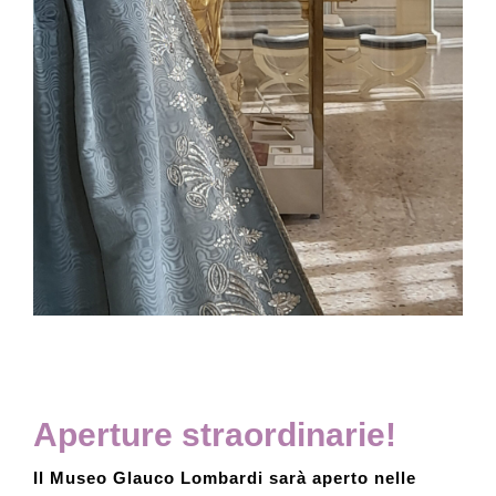
Collection
Contacts and tickets
Accessibility
Donate
Search
Italiano
Aperture straordinarie!
Il Museo Glauco Lombardi sarà aperto nelle