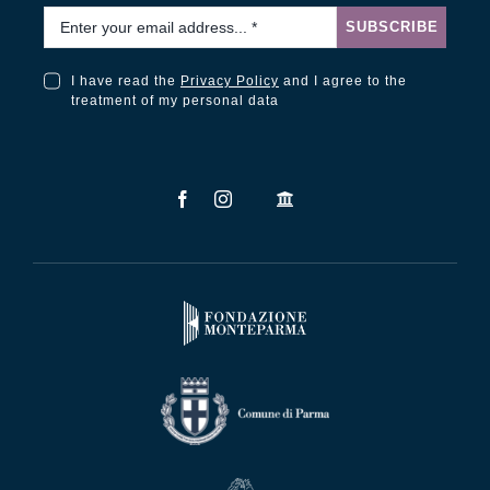
Email
*
SUBSCRIBE
I have read the
Privacy Policy
and I agree to the
I have read the Privacy Policy and I agree to the treatment of my personal data
treatment of my personal data