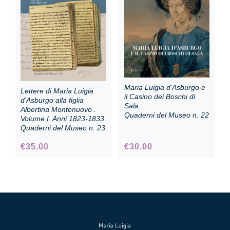
Collezione
Contatti e biglietti
Maria Luigia d’Asburgo e
Lettere di Maria Luigia
Accessibilità
il Casino dei Boschi di
d’Asburgo alla figlia
Sala
Albertina Montenuovo .
Quaderni del Museo n. 22
Volume I. Anni 1823-1833
Quaderni del Museo n. 23
Dona
€
35.00
€
30.00
Cerca
English