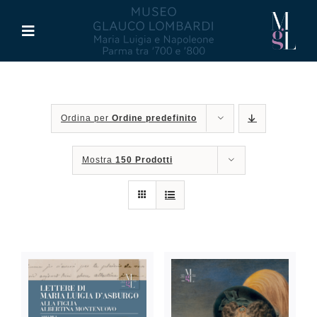
Salta
al
Toggle
contenuto
Navigation
Il Museo
Ordina per
Ordine predefinito
Maria Luigia d’Asburgo
Mostra
150 Prodotti
Glauco Lombardi
Palazzo di Riserva
Attività
Pubblicazioni