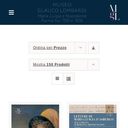
Salta
al
Toggle
contenuto
Navigation
Il Museo
Ordina per
Prezzo
Maria Luigia d’Asburgo
Mostra
150 Prodotti
Glauco Lombardi
Palazzo di Riserva
Attività
Pubblicazioni