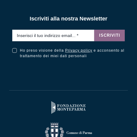
Iscriviti alla nostra Newsletter
Email
*
ISCRIVITI
Ho preso visione della
Privacy policy
e acconsento al
Ho preso visione della Privacy Policy e acconsento al trattamento dei miei dati personali
trattamento dei miei dati personali