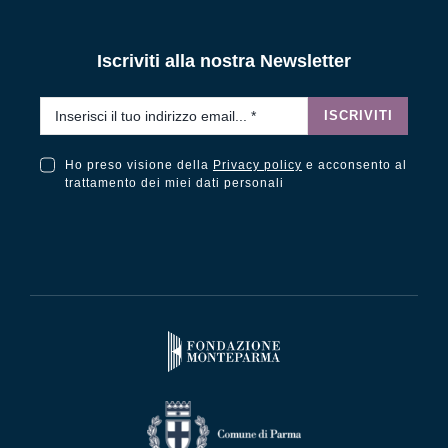
Iscriviti alla nostra Newsletter
Email
*
ISCRIVITI
Ho preso visione della
Privacy policy
e acconsento al
Ho preso visione della Privacy Policy e acconsento al trattamento dei miei dati personali
trattamento dei miei dati personali