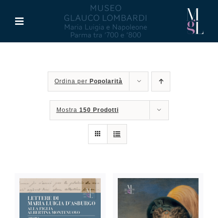
Salta
al
Toggle
contenuto
Navigation
Il Museo
Ordina per
Popolarità
Maria Luigia d’Asburgo
Mostra
150 Prodotti
Glauco Lombardi
Palazzo di Riserva
Attività
Pubblicazioni