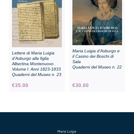
Collezione
Contatti e biglietti
Maria Luigia d’Asburgo e
Lettere di Maria Luigia
Accessibilità
il Casino dei Boschi di
d’Asburgo alla figlia
Sala
Albertina Montenuovo .
Quaderni del Museo n. 22
Volume I. Anni 1823-1833
Quaderni del Museo n. 23
Dona
€
35.00
€
30.00
Cerca
English