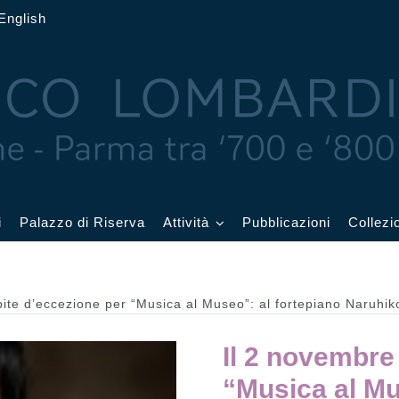
English
i
Palazzo di Riserva
Attività
Pubblicazioni
Collezi
 delle Feste
Eventi in corso
pite d’eccezione per “Musica al Museo”: al fortepiano Naruhi
cquerelli
Archivio eventi
Il 2 novembre
Affetti
Didattica e visite
“Musica al Mu