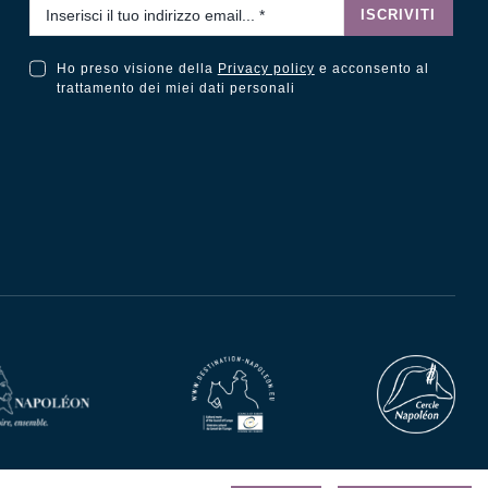
Email
*
ISCRIVITI
Ho preso visione della
Privacy policy
e acconsento al
Ho preso visione della Privacy Policy e acconsento al trattamento dei miei dati personali
trattamento dei miei dati personali