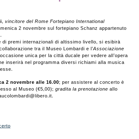
i
,
vincitore del Rome Fortepiano International
domenica 2 novembre sul fortepiano Schanz appartenuto
.
 di premi internazionali di altissimo livello, si esibirà
 collaborazione tra il Museo Lombardi e l’
Associazione
’occasione unica per la città ducale per vedere all’opera
he inserirà nel programma diversi richiami alla musica
resse.
a 2 novembre alle 16.00
; per assistere al concerto è
ingresso al Museo (€5,00);
gradita la prenotazione
allo
aucolombardi@libero.it.
certo