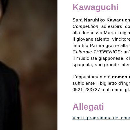
Kawaguchi
Rassegna stampa
Sarà
Naruhiko Kawaguch
Competition
, ad esibirsi 
Prestiti a mostre esterne
alla duchessa Maria Luigia
Il giovane talento, vincitore
infatti a Parma grazie alla
Culturale THEFENICE
: un
il musicista giapponese, c
spagnola, suo grande inte
L’appuntamento è
domenic
sufficiente il biglietto d’
0521 233727 o alla mail gl
Allegati
Vedi il programma del con