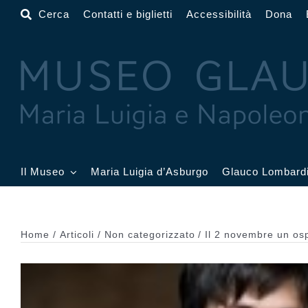
Salta
Cerca
Contatti e biglietti
Accessibilità
Dona
al
contenuto
Il Museo
Maria Luigia d’Asburgo
Glauco Lombard
Il Museo
Atrio
Salone
Home
Articoli
Non categorizzato
Il 2 novembre un os
Sala Dorata
Sala Toschi
Sala A
Sala Francesi
Sala Petitot
Sala 