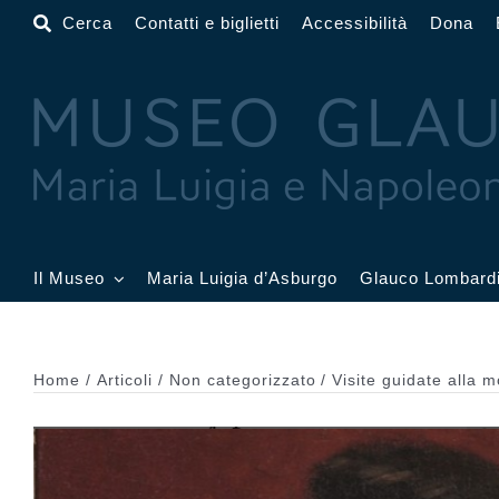
Salta
Cerca
Contatti e biglietti
Accessibilità
Dona
al
contenuto
Il Museo
Maria Luigia d’Asburgo
Glauco Lombard
Il Museo
Atrio
Salone
Home
Articoli
Non categorizzato
Visite guidate alla 
Sala Dorata
Sala Toschi
Sala A
Sala Francesi
Sala Petitot
Sala 