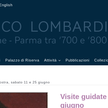
English
i
Palazzo di Riserva
Attività
Pubblicazioni
Collezi
 delle Feste
Eventi in corso
mostra, sabato 11 e 25 giugno
cquerelli
Archivio eventi
Visite guidate
Affetti
Didattica e visite
giugno