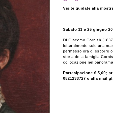
Visite guidate alla most
Rassegna stampa
Prestiti a mostre esterne
Sabato 11 e 25 giugno 20
Di Giacomo Cornish (1837-
letteralmente solo una man
permesso ora di esporre ol
storia della famiglia Corni
collocazione nel panorama 
Partecipazione € 5,00; p
0521233727 o alla mail g