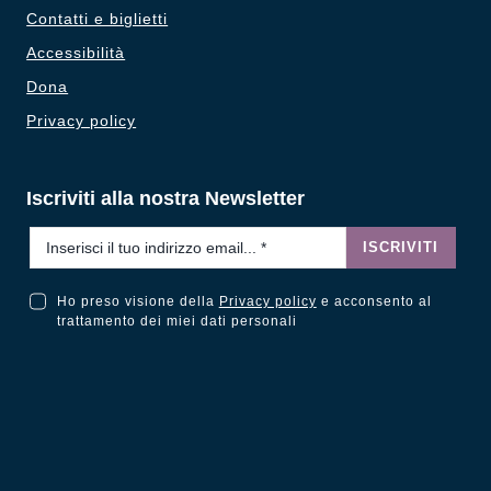
Contatti e biglietti
Accessibilità
Dona
Privacy policy
Iscriviti alla nostra Newsletter
Email
*
ISCRIVITI
Ho preso visione della
Privacy policy
e acconsento al
Ho preso visione della Privacy Policy e acconsento al trattamento dei miei dati personali
trattamento dei miei dati personali