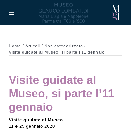
Salta
al
Toggle
contenuto
Navigation
Il Museo
Home
Articoli
Non categorizzato
Maria Luigia d’Asburgo
Visite guidate al Museo, si parte l’11 gennaio
Glauco Lombardi
Visite guidate al
Palazzo di Riserva
Museo, si parte l’11
gennaio
Attività
Visite guidate al Museo
11 e 25 gennaio 2020
Pubblicazioni