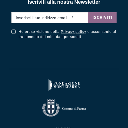
Iscriviti alla nostra Newsletter
Email
*
ISCRIVITI
Ho preso visione della
Privacy policy
e acconsento al
Ho preso visione della Privacy Policy e acconsento al trattamento dei miei dati personali
trattamento dei miei dati personali