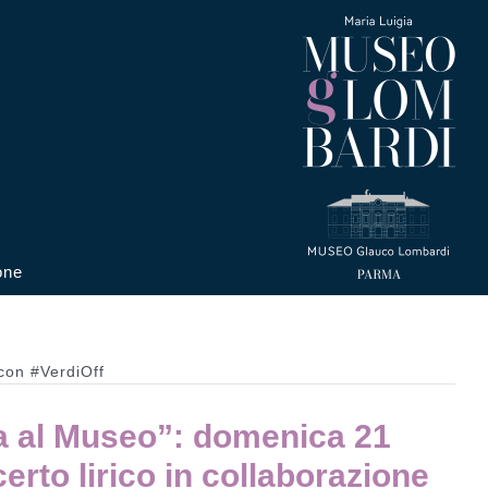
one
 con #VerdiOff
a al Museo”: domenica 21
certo lirico in collaborazione