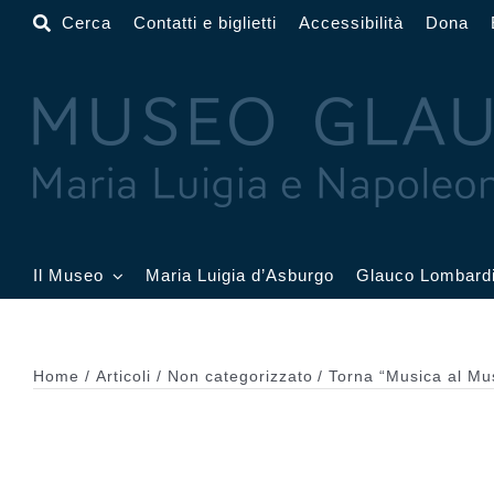
Salta
Cerca
Contatti e biglietti
Accessibilità
Dona
al
contenuto
Il Museo
Maria Luigia d’Asburgo
Glauco Lombard
Il Museo
Atrio
Salone
Home
Articoli
Non categorizzato
Torna “Musica al Mus
Sala Dorata
Sala Toschi
Sala A
Sala Francesi
Sala Petitot
Sala 