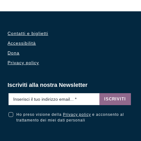
Contatti e biglietti
Accessibilità
Dona
Privacy policy
Iscriviti alla nostra Newsletter
Email
*
ISCRIVITI
Ho preso visione della
Privacy policy
e acconsento al
Ho preso visione della Privacy Policy e acconsento al trattamento dei miei dati personali
trattamento dei miei dati personali