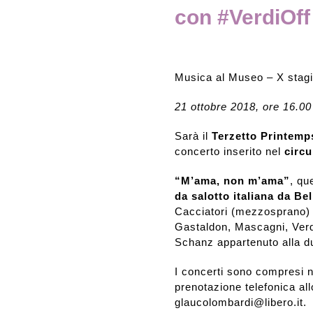
con #VerdiOff
Rassegna stampa
Prestiti a mostre esterne
Musica al Museo – X stag
21 ottobre 2018, ore 16.00
Sarà il
Terzetto Printemp
concerto inserito nel
circu
“M’ama, non m’ama”
, qu
da salotto italiana da Bel
Cacciatori (mezzosprano) ad
Gastaldon, Mascagni, Verd
Schanz appartenuto alla d
I concerti sono compresi ne
prenotazione telefonica all
glaucolombardi@libero.it.