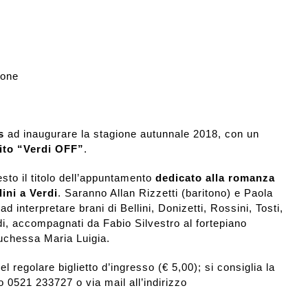
ione
s
ad inaugurare la stagione autunnale 2018, con un
ito “Verdi OFF”
.
esto il titolo dell’appuntamento
dedicato alla romanza
lini a Verdi
. Saranno Allan Rizzetti (baritono) e Paola
 interpretare brani di Bellini, Donizetti, Rossini, Tosti,
i, accompagnati da Fabio Silvestro al fortepiano
uchessa Maria Luigia.
l regolare biglietto d’ingresso (€ 5,00); si consiglia la
o 0521 233727 o via mail all’indirizzo