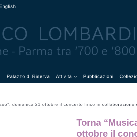
English
i
Palazzo di Riserva
Attività
Pubblicazioni
Collezi
 delle Feste
Eventi in corso
eo”: domenica 21 ottobre il concerto lirico in collaborazione
cquerelli
Archivio eventi
Torna “Music
Affetti
Didattica e visite
ottobre il con