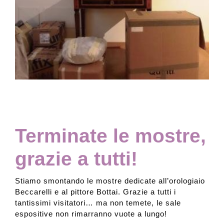
Collezione
Contatti e biglietti
Accessibilità
Dona
Terminate le mostre,
grazie a tutti!
Cerca
Stiamo smontando le mostre dedicate all’orologiaio
Beccarelli e al pittore Bottai. Grazie a tutti i
English
tantissimi visitatori… ma non temete, le sale
espositive non rimarranno vuote a lungo!