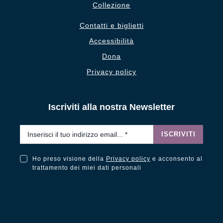
Collezione
Contatti e biglietti
Accessibilità
Dona
Privacy policy
Iscriviti alla nostra Newsletter
Email
*
ISCRIVITI
Ho preso visione della
Privacy policy
e acconsento al
Ho preso visione della Privacy Policy e acconsento al trattamento dei miei dati personali
trattamento dei miei dati personali