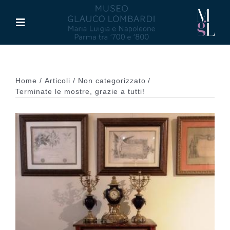
Salta
al
Toggle
contenuto
Navigation
Il Museo
Home
Articoli
Non categorizzato
Maria Luigia d’Asburgo
Terminate le mostre, grazie a tutti!
Glauco Lombardi
Palazzo di Riserva
Attività
Pubblicazioni