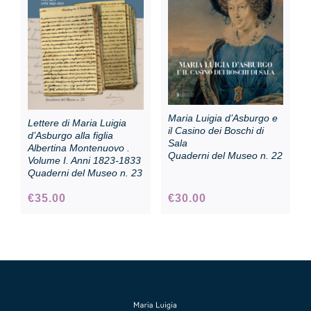
Collezione
Contatti e biglietti
Maria Luigia d’Asburgo e
Lettere di Maria Luigia
Accessibilità
il Casino dei Boschi di
d’Asburgo alla figlia
Sala
Albertina Montenuovo .
Quaderni del Museo n. 22
Volume I. Anni 1823-1833
Quaderni del Museo n. 23
Dona
€
35.00
€
30.00
Cerca
English