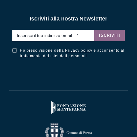
Iscriviti alla nostra Newsletter
Email
*
ISCRIVITI
Ho preso visione della
Privacy policy
e acconsento al
Ho preso visione della Privacy Policy e acconsento al trattamento dei miei dati personali
trattamento dei miei dati personali