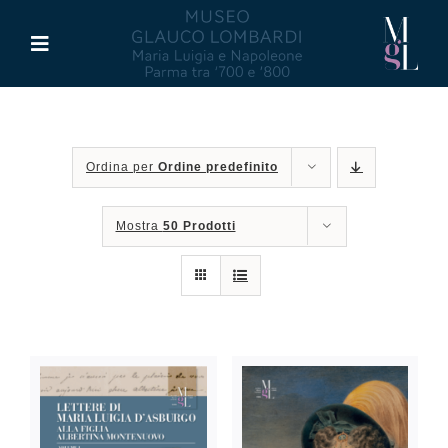
Salta
al
Toggle
contenuto
Navigation
Il Museo
Ordina per
Ordine predefinito
Maria Luigia d’Asburgo
Mostra
50 Prodotti
Glauco Lombardi
Palazzo di Riserva
Attività
Pubblicazioni