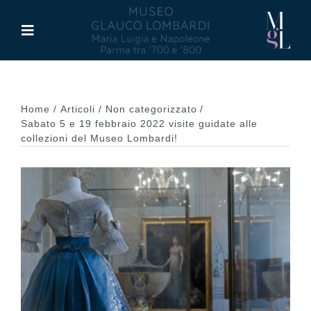
Salta
al
Toggle
contenuto
Navigation
Il Museo
Home
Articoli
Non categorizzato
Maria Luigia d’Asburgo
Sabato 5 e 19 febbraio 2022 visite guidate alle
collezioni del Museo Lombardi!
Glauco Lombardi
Palazzo di Riserva
Attività
Pubblicazioni