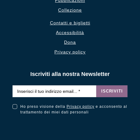
Pubblicazioni
Collezione
Contatti e biglietti
Accessibilità
Dona
Privacy policy
Iscriviti alla nostra Newsletter
Email
*
ISCRIVITI
Ho preso visione della
Privacy policy
e acconsento al
Ho preso visione della Privacy Policy e acconsento al trattamento dei miei dati personali
trattamento dei miei dati personali