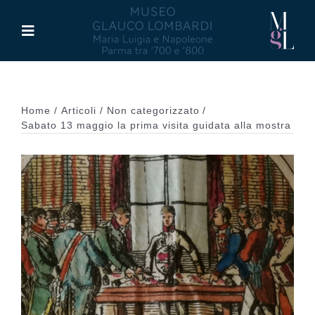
Salta
al
Toggle
contenuto
Navigation
Il Museo
Home
Articoli
Non categorizzato
Maria Luigia d’Asburgo
Sabato 13 maggio la prima visita guidata alla mostra
Glauco Lombardi
Palazzo di Riserva
Attività
Pubblicazioni