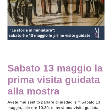
Collezione
Contatti e biglietti
Accessibilità
Dona
Sabato 13 maggio la
prima visita guidata
Cerca
alla mostra
English
Avete mai sentito parlare di medaglie ? Sabato 13
maggio, alle ore 10.30, si terrà una visita guidata