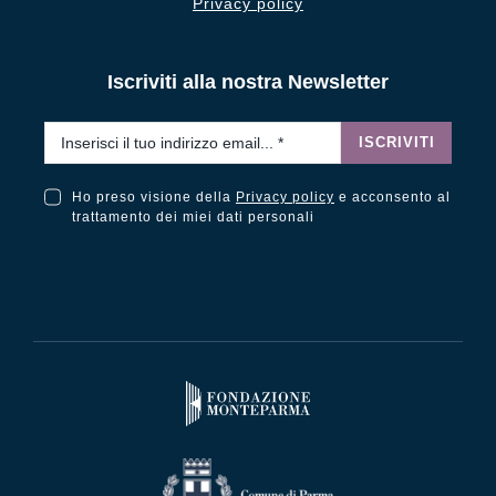
Privacy policy
Iscriviti alla nostra Newsletter
Email
*
ISCRIVITI
Ho preso visione della
Privacy policy
e acconsento al
Ho preso visione della Privacy Policy e acconsento al trattamento dei miei dati personali
trattamento dei miei dati personali