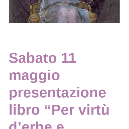
Collezione
Contatti e biglietti
Sabato 11
Accessibilità
maggio
Dona
presentazione
Cerca
libro “Per virtù
English
d’erbe e