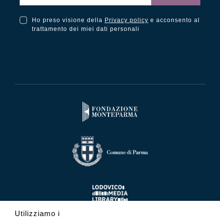
Ho preso visione della
Privacy policy
e acconsento al
Ho preso visione della Privacy Policy e acconsento al trattamento dei miei dati personali
trattamento dei miei dati personali
Utilizziamo i