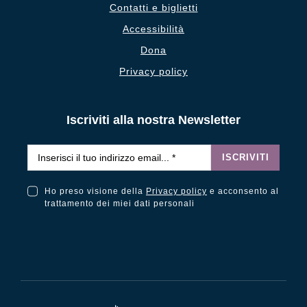
Contatti e biglietti
Accessibilità
Dona
Privacy policy
Iscriviti alla nostra Newsletter
Email
*
ISCRIVITI
Ho preso visione della
Privacy policy
e acconsento al
Ho preso visione della Privacy Policy e acconsento al trattamento dei miei dati personali
trattamento dei miei dati personali