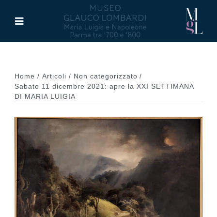
Salta
al
Toggle
contenuto
Navigation
Il Museo
Home
Articoli
Non categorizzato
Maria Luigia d’Asburgo
Sabato 11 dicembre 2021: apre la XXI SETTIMANA
DI MARIA LUIGIA
Glauco Lombardi
Palazzo di Riserva
Attività
Pubblicazioni