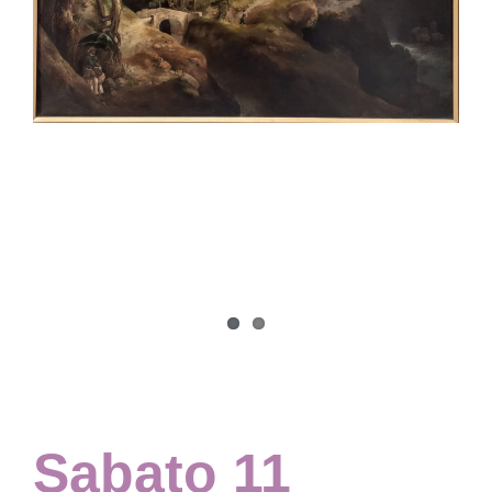
Collezione
Contatti e biglietti
Accessibilità
Dona
Cerca
English
Sabato 11