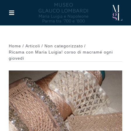
Salta
al
Toggle
contenuto
Navigation
Il Museo
Home
Articoli
Non categorizzato
Maria Luigia d’Asburgo
Ricama con Maria Luigia! corso di macramé ogni
giovedì
Glauco Lombardi
Palazzo di Riserva
Attività
Pubblicazioni