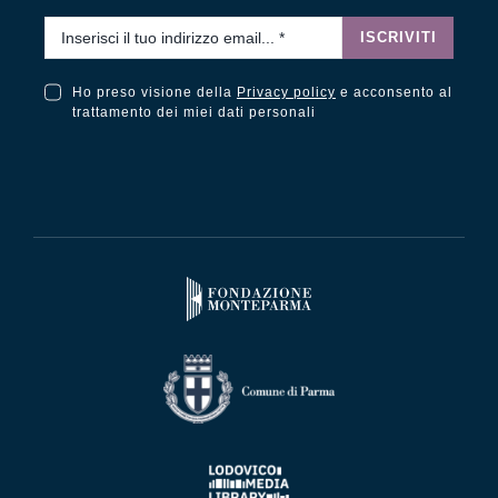
Email
*
ISCRIVITI
Ho preso visione della
Privacy policy
e acconsento al
Ho preso visione della Privacy Policy e acconsento al trattamento dei miei dati personali
trattamento dei miei dati personali