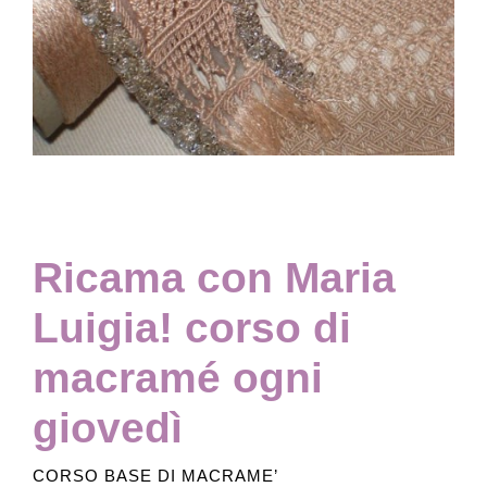
Collezione
Contatti e biglietti
Accessibilità
Ricama con Maria
Dona
Luigia! corso di
Cerca
macramé ogni
giovedì
English
CORSO BASE DI MACRAME’