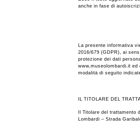
anche in fase di autoiscriz
Rassegna stampa
Prestiti a mostre esterne
La presente informativa vi
2016/679 (GDPR), ai sensi d
protezione dei dati persona
www.museolombardi.it ed è r
modalità di seguito indicat
IL TITOLARE DEL TRAT
Il Titolare del trattament
Lombardi – Strada Garibal