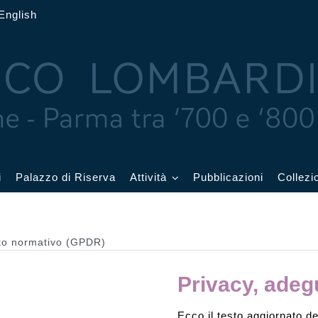
English
i
Palazzo di Riserva
Attività
Pubblicazioni
Collezi
 delle Feste
Eventi in corso
to normativo (GPDR)
cquerelli
Archivio eventi
Privacy, ade
Affetti
Didattica e visite
Ecco il testo aggiornato de