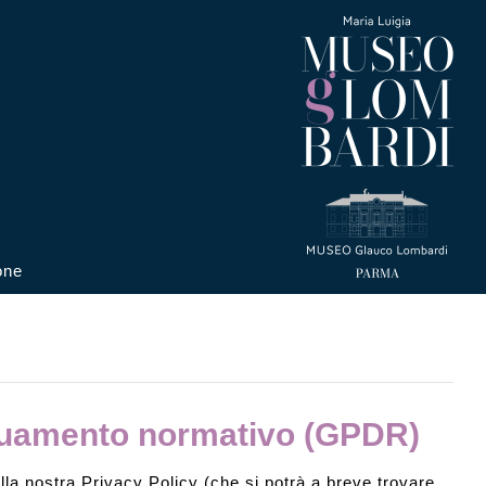
one
guamento normativo (GPDR)
lla nostra Privacy Policy (che si potrà a breve trovare