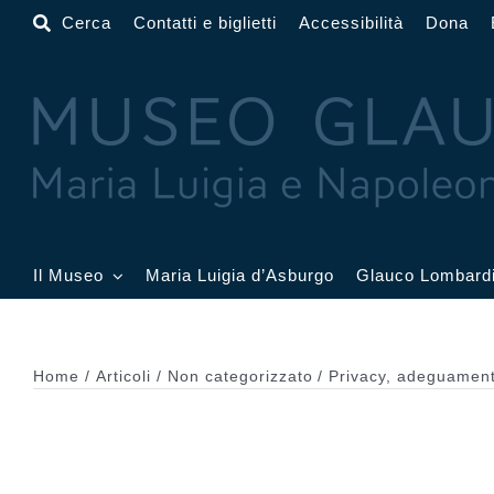
Salta
Cerca
Contatti e biglietti
Accessibilità
Dona
al
contenuto
Il Museo
Maria Luigia d’Asburgo
Glauco Lombard
Il Museo
Atrio
Salone
Home
Articoli
Non categorizzato
Privacy, adeguamen
Sala Dorata
Sala Toschi
Sala A
Sala Francesi
Sala Petitot
Sala 