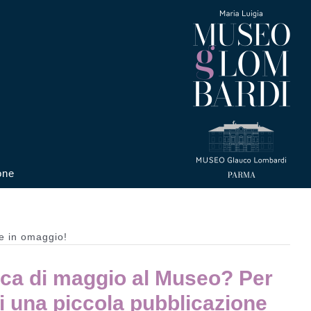
one
ne in omaggio!
ca di maggio al Museo? Per
tori una piccola pubblicazione