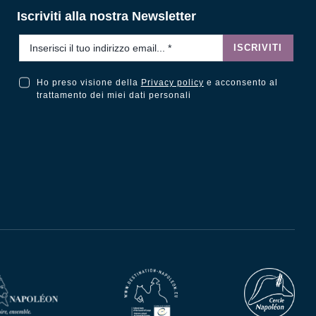
Iscriviti alla nostra Newsletter
Email
*
ISCRIVITI
Ho preso visione della
Privacy policy
e acconsento al
Ho preso visione della Privacy Policy e acconsento al trattamento dei miei dati personali
trattamento dei miei dati personali