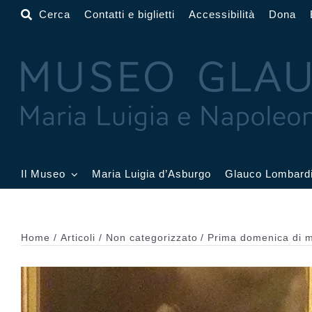
Salta
Cerca
Contatti e biglietti
Accessibilità
Dona
al
contenuto
Il Museo
Maria Luigia d’Asburgo
Glauco Lombard
Il Museo
Atrio
Salone
Home
Articoli
Non categorizzato
Prima domenica di ma
Sala Dorata
Sala Toschi
Sala A
Sala Francesi
Sala Petitot
Sala 