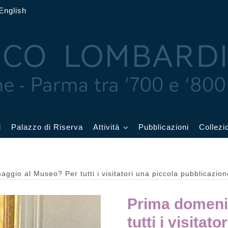
English
i
Palazzo di Riserva
Attività
Pubblicazioni
Collezi
 delle Feste
Eventi in corso
ggio al Museo? Per tutti i visitatori una piccola pubblicazio
cquerelli
Archivio eventi
Prima domeni
Affetti
Didattica e visite
tutti i visita