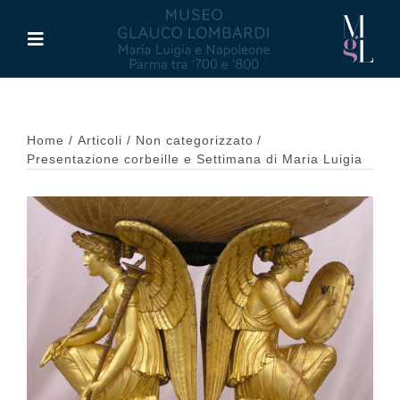
Salta
al
Toggle
contenuto
Navigation
Il Museo
Home
Articoli
Non categorizzato
Maria Luigia d’Asburgo
Presentazione corbeille e Settimana di Maria Luigia
Glauco Lombardi
Palazzo di Riserva
Attività
Pubblicazioni