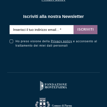
Iscriviti alla nostra Newsletter
Email
*
ISCRIVITI
Ho preso visione della
Privacy policy
e acconsento al
Ho preso visione della Privacy Policy e acconsento al trattamento dei miei dati personali
trattamento dei miei dati personali