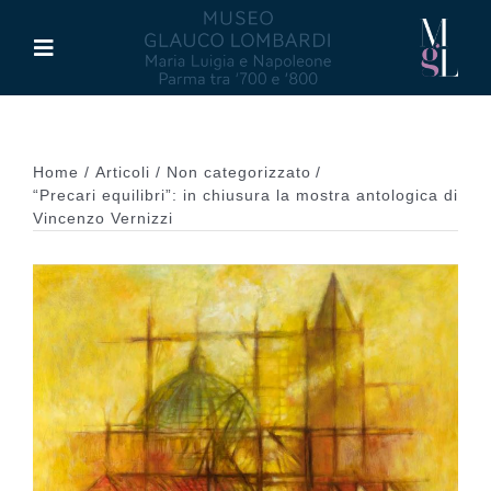
Salta
al
Toggle
contenuto
Navigation
Il Museo
Home
Articoli
Non categorizzato
Maria Luigia d’Asburgo
“Precari equilibri”: in chiusura la mostra antologica di
Vincenzo Vernizzi
Glauco Lombardi
Palazzo di Riserva
Attività
Pubblicazioni