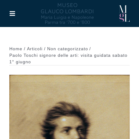
Salta
al
Toggle
contenuto
Navigation
Il Museo
Home
Articoli
Non categorizzato
Maria Luigia d’Asburgo
Paolo Toschi signore delle arti: visita guidata sabato
1° giugno
Glauco Lombardi
Palazzo di Riserva
Attività
Pubblicazioni