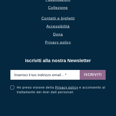
Collezione
Contatti e biglietti
Accessibilità
Dona
Privacy policy
Iscriviti alla nostra Newsletter
Email
*
ISCRIVITI
Ho preso visione della
Privacy policy
e acconsento al
Ho preso visione della Privacy Policy e acconsento al trattamento dei miei dati personali
trattamento dei miei dati personali