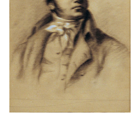
Collezione
Contatti e biglietti
Accessibilità
Dona
Cerca
English