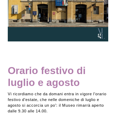
Collezione
Contatti e biglietti
Accessibilità
Dona
Orario festivo di
luglio e agosto
Cerca
Vi ricordiamo che da domani entra in vigore l’orario
festivo d’estate, che nelle domeniche di luglio e
English
agosto si accorcia un po’: il Museo rimarrà aperto
dalle 9.30 alle 14.00.