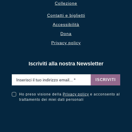
Collezione
Contatti e biglietti
Accessibilità
Dona
Privacy policy
Iscriviti alla nostra Newsletter
Email
*
ISCRIVITI
Ho preso visione della
Privacy policy
e acconsento al
Ho preso visione della Privacy Policy e acconsento al trattamento dei miei dati personali
trattamento dei miei dati personali