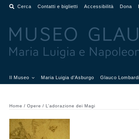
Salta
Cerca
Contatti e biglietti
Accessibilità
Dona
al
contenuto
Il Museo
Maria Luigia d’Asburgo
Glauco Lombard
Il Museo
Atrio
Salone
Home
Opere
L’adorazione dei Magi
Sala Dorata
Sala Toschi
Sala A
Sala Francesi
Sala Petitot
Sala 