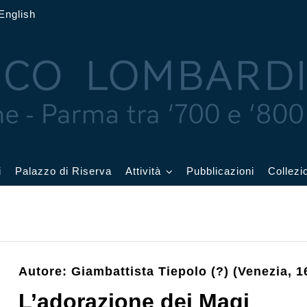
English
i
Palazzo di Riserva
Attività
Pubblicazioni
Collezi
 delle Feste
Eventi in corso
cquerelli
Archivio eventi
Autore: Giambattista Tiepolo (?) (Venezia, 1
Affetti
Didattica e visite
L’adorazione dei Magi