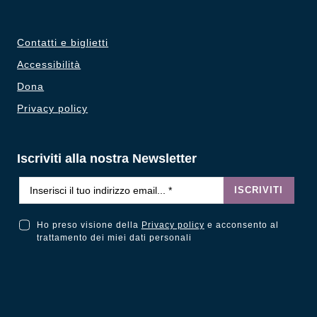
Contatti e biglietti
Accessibilità
Dona
Privacy policy
Iscriviti alla nostra Newsletter
Email
*
ISCRIVITI
Ho preso visione della
Privacy policy
e acconsento al
Ho preso visione della Privacy Policy e acconsento al trattamento dei miei dati personali
trattamento dei miei dati personali