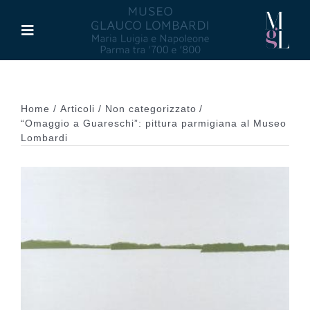
Salta
al
Toggle
contenuto
Navigation
Il Museo
Home
Articoli
Non categorizzato
Maria Luigia d’Asburgo
“Omaggio a Guareschi”: pittura parmigiana al Museo
Lombardi
Glauco Lombardi
Palazzo di Riserva
Attività
Pubblicazioni