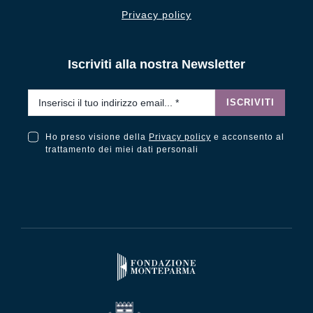
Privacy policy
Iscriviti alla nostra Newsletter
Email
*
ISCRIVITI
Ho preso visione della
Privacy policy
e acconsento al
Ho preso visione della Privacy Policy e acconsento al trattamento dei miei dati personali
trattamento dei miei dati personali