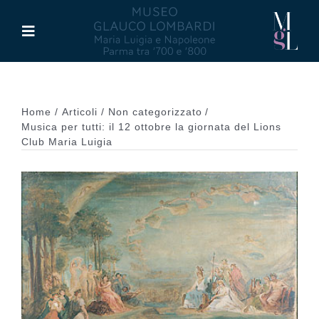
Salta
al
Toggle
contenuto
Navigation
Il Museo
Home
Articoli
Non categorizzato
Maria Luigia d’Asburgo
Musica per tutti: il 12 ottobre la giornata del Lions
Club Maria Luigia
Glauco Lombardi
Palazzo di Riserva
Attività
Pubblicazioni