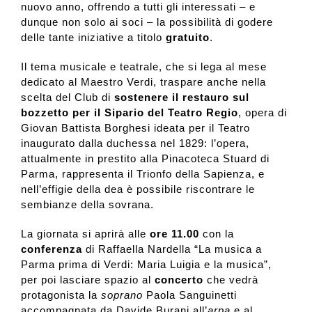
nuovo anno, offrendo a tutti gli interessati – e
dunque non solo ai soci – la possibilità di godere
delle tante iniziative a titolo
gratuito
.
Il tema musicale e teatrale, che si lega al mese
dedicato al Maestro Verdi, traspare anche nella
scelta del Club di
sostenere il restauro sul
bozzetto per il Sipario del Teatro Regio
, opera di
Giovan Battista Borghesi ideata per il Teatro
inaugurato dalla duchessa nel 1829: l’opera,
attualmente in prestito alla Pinacoteca Stuard di
Parma, rappresenta il Trionfo della Sapienza, e
nell’effigie della dea è possibile riscontrare le
sembianze della sovrana.
La giornata si aprirà alle
ore 11.00
con la
conferenza
di Raffaella Nardella “La musica a
Parma prima di Verdi: Maria Luigia e la musica”,
per poi lasciare spazio al
concerto
che vedrà
protagonista la
soprano
Paola Sanguinetti
accompagnata da Davide Burani all’
arpa
e al