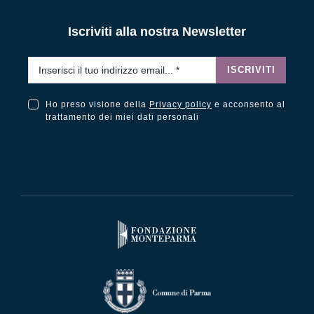
Iscriviti alla nostra Newsletter
Email
*
ISCRIVITI
Ho preso visione della
Privacy policy
e acconsento al
Ho preso visione della Privacy Policy e acconsento al trattamento dei miei dati personali
trattamento dei miei dati personali