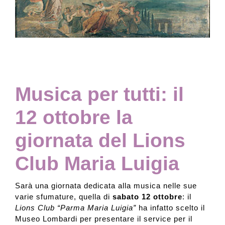
Collezione
Contatti e biglietti
Musica per tutti: il
Accessibilità
12 ottobre la
Dona
giornata del Lions
Club Maria Luigia
Cerca
Sarà una giornata dedicata alla musica nelle sue
English
varie sfumature, quella di
sabato 12 ottobre
: il
Lions Club “Parma Maria Luigia”
ha infatto scelto il
Museo Lombardi per presentare il service per il