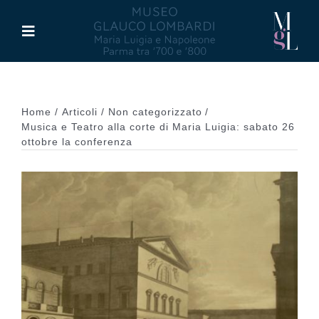
Salta
al
Toggle
contenuto
Navigation
Il Museo
Home
Articoli
Non categorizzato
Maria Luigia d’Asburgo
Musica e Teatro alla corte di Maria Luigia: sabato 26
ottobre la conferenza
Glauco Lombardi
Palazzo di Riserva
Attività
Pubblicazioni