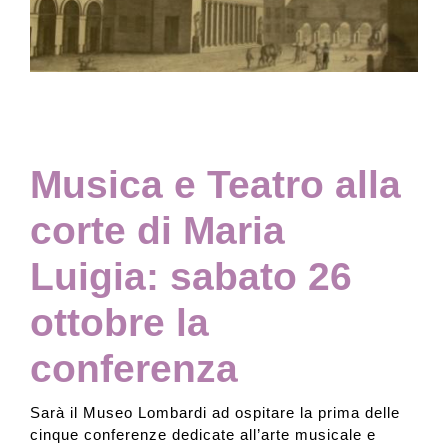
Collezione
Contatti e biglietti
Musica e Teatro alla
Accessibilità
corte di Maria
Dona
Luigia: sabato 26
ottobre la
Cerca
conferenza
English
Sarà il Museo Lombardi ad ospitare la prima delle
cinque conferenze dedicate all’arte musicale e