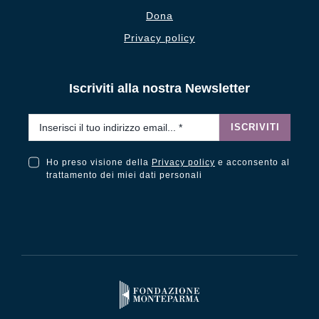
Dona
Privacy policy
Iscriviti alla nostra Newsletter
Email
*
ISCRIVITI
Ho preso visione della
Privacy policy
e acconsento al
Ho preso visione della Privacy Policy e acconsento al trattamento dei miei dati personali
trattamento dei miei dati personali