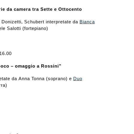
rie da camera
tra Sette e Ottocento
, Donizetti, Schubert interpretate da
Bianca
e Salotti (fortepiano)
16.00
poco – omaggio a Rossini”
retate da Anna Tonna (soprano) e
Duo
rra)