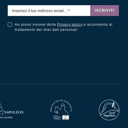
Email
*
ISCRIVITI
Ho preso visione della
Privacy policy
e acconsento al
Ho preso visione della Privacy Policy e acconsento al trattamento dei miei dati personali
trattamento dei miei dati personali