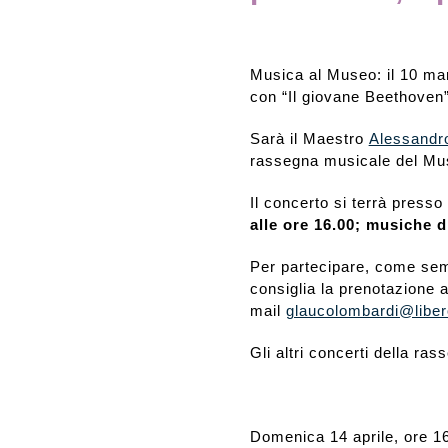
Rassegna stampa
Musica al Museo: il 10 mar
con “Il giovane Beethoven
Prestiti a mostre esterne
Sarà il Maestro
Alessandr
rassegna musicale del Mus
Il concerto si terrà press
alle ore 16.00; musiche 
Per partecipare, come semp
consiglia la prenotazione
mail
glaucolombardi@libero
Gli altri concerti della ras
Domenica 14 aprile, ore 1