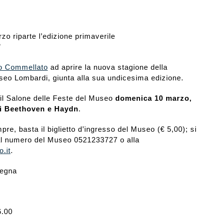
zo riparte l’edizione primaverile
”
o Commellato
ad aprire la nuova stagione della
eo Lombardi, giunta alla sua undicesima edizione.
o il Salone delle Feste del Museo
domenica 10 marzo,
di Beethoven e Haydn
.
re, basta il biglietto d’ingresso del Museo (€ 5,00); si
 al numero del Museo 0521233727 o alla
.it
.
segna
6.00