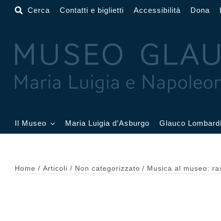
Salta
Cerca
Contatti e biglietti
Accessibilità
Dona
al
contenuto
Il Museo
Maria Luigia d’Asburgo
Glauco Lombard
Il Museo
Atrio
Salone
Home
Articoli
Non categorizzato
Musica al museo: ras
Sala Dorata
Sala Toschi
Sala A
Sala Francesi
Sala Petitot
Sala 