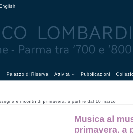
English
i
Palazzo di Riserva
Attività
Pubblicazioni
Collezi
 delle Feste
Eventi in corso
segna e incontri di primavera, a partire dal 10 marzo
cquerelli
Archivio eventi
Musica al mus
Affetti
Didattica e visite
primavera, a 