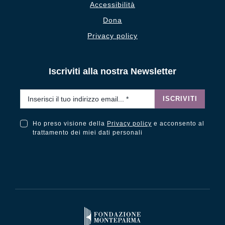
Accessibilità
Dona
Privacy policy
Iscriviti alla nostra Newsletter
Email
*
ISCRIVITI
Ho preso visione della
Privacy policy
e acconsento al
Ho preso visione della Privacy Policy e acconsento al trattamento dei miei dati personali
trattamento dei miei dati personali