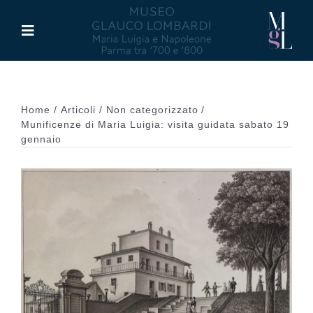
Salta
al
Toggle
contenuto
Navigation
Il Museo
Home
Articoli
Non categorizzato
Maria Luigia d’Asburgo
Munificenze di Maria Luigia: visita guidata sabato 19
gennaio
Glauco Lombardi
Palazzo di Riserva
Attività
Pubblicazioni