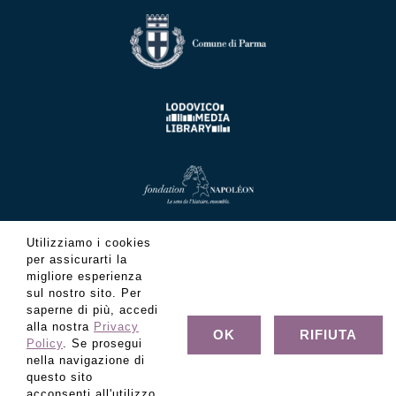
Utilizziamo i cookies
per assicurarti la
migliore esperienza
sul nostro sito. Per
saperne di più, accedi
alla nostra
Privacy
OK
RIFIUTA
Policy
. Se prosegui
nella navigazione di
questo sito
acconsenti all'utilizzo