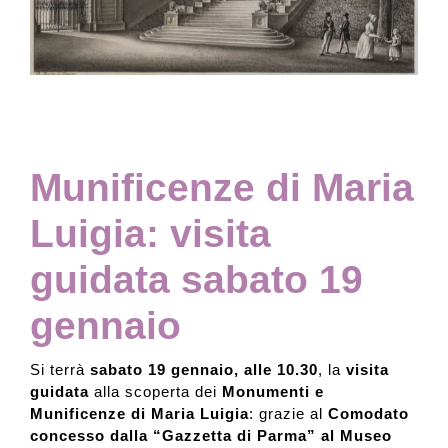
Collezione
Contatti e biglietti
Munificenze di Maria
Accessibilità
Luigia: visita
Dona
guidata sabato 19
gennaio
Cerca
Si terrà
sabato 19 gennaio, alle 10.30
, la
visita
English
guidata
alla scoperta dei
Monumenti e
Munificenze di Maria Luigia
: grazie al
Comodato
concesso dalla “Gazzetta di Parma” al Museo