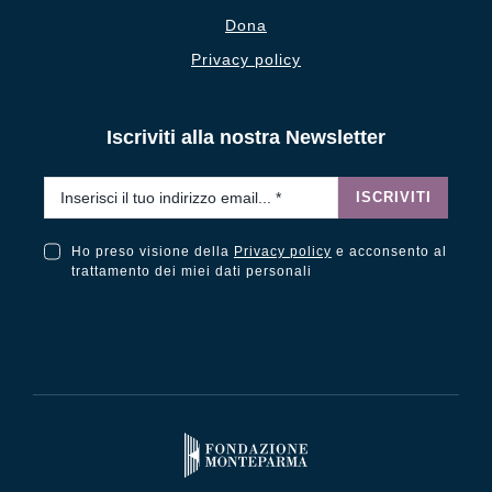
Dona
Privacy policy
Iscriviti alla nostra Newsletter
Email
*
ISCRIVITI
Ho preso visione della
Privacy policy
e acconsento al
Ho preso visione della Privacy Policy e acconsento al trattamento dei miei dati personali
trattamento dei miei dati personali