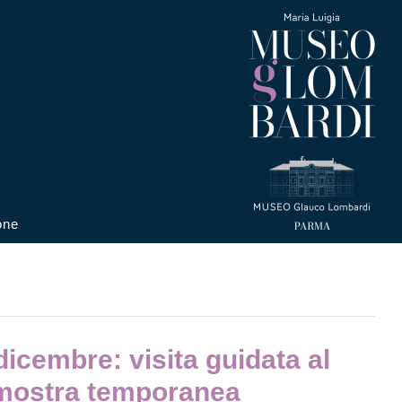
one
icembre: visita guidata al
 mostra temporanea