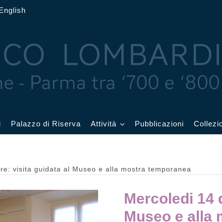
English
i
Palazzo di Riserva
Attività
Pubblicazioni
Collezi
 delle Feste
Eventi in corso
re: visita guidata al Museo e alla mostra temporanea
cquerelli
Archivio eventi
Mercoledi 14 d
Affetti
Didattica e visite
Museo e alla