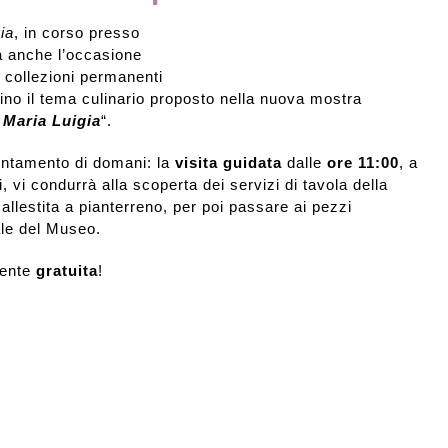
ia
, in corso presso
a anche l’occasione
e collezioni permanenti
ino il tema culinario proposto nella nuova mostra
 Maria Luigia
“.
untamento di domani: la
visita guidata
dalle
ore 11:00
, a
 vi condurrà alla scoperta dei servizi di tavola della
 allestita a pianterreno, per poi passare ai pezzi
ale del Museo.
mente
gratuita
!