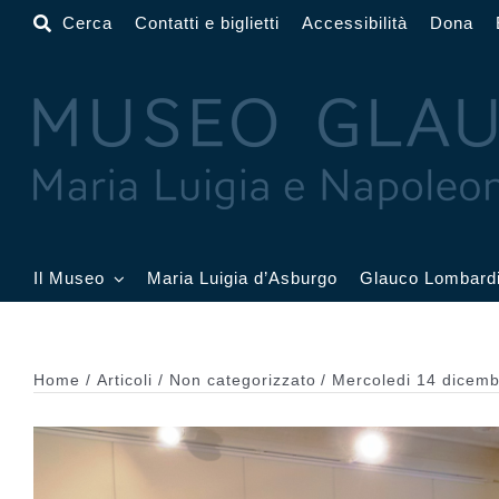
Salta
Cerca
Contatti e biglietti
Accessibilità
Dona
al
contenuto
Il Museo
Maria Luigia d’Asburgo
Glauco Lombard
Il Museo
Atrio
Salone
Home
Articoli
Non categorizzato
Mercoledi 14 dicemb
Sala Dorata
Sala Toschi
Sala A
Sala Francesi
Sala Petitot
Sala 