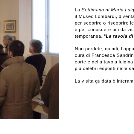
La
Settimana di Maria Luig
Rassegna stampa
il Museo Lombardi, divent
per scoprire o riscoprire l
e per conoscere più da vic
Prestiti a mostre esterne
temporanea, “
La tavola di
Non perdete, quindi, l’app
cura di Francesca Sandrini,
corte e della tavola luigina
più celebri esposti nelle s
La visita guidata è intera