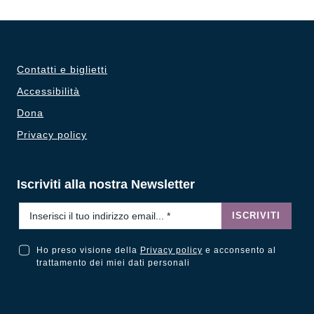
Contatti e biglietti
Accessibilità
Dona
Privacy policy
Iscriviti alla nostra Newsletter
Email
*
ISCRIVITI
Ho preso visione della
Privacy policy
e acconsento al
Ho preso visione della Privacy Policy e acconsento al trattamento dei miei dati personali
trattamento dei miei dati personali