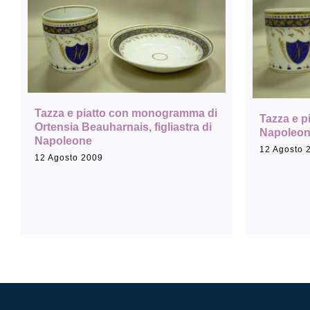
Tazza e piatto con monogramma di
Tazza e 
Ortensia Beauharnais, figliastra di
Napoleo
Napoleone
12 Agosto 
12 Agosto 2009