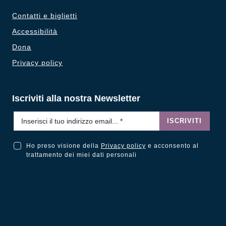
Contatti e biglietti
Accessibilità
Dona
Privacy policy
Iscriviti alla nostra Newsletter
Email
*
ISCRIVITI
Ho preso visione della
Privacy policy
e acconsento al
Ho preso visione della Privacy Policy e acconsento al trattamento dei miei dati personali
trattamento dei miei dati personali