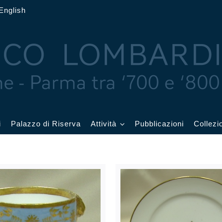
English
i
Palazzo di Riserva
Attività
Pubblicazioni
Collezi
 delle Feste
Eventi in corso
cquerelli
Archivio eventi
Affetti
Didattica e visite