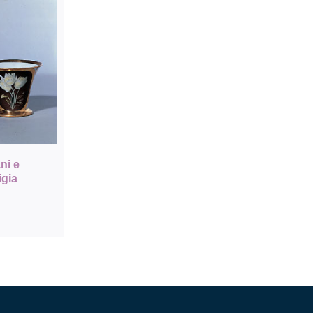
ni e
gia