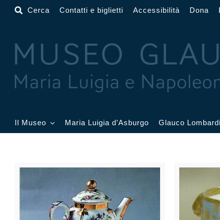
Salta
Cerca
Contatti e biglietti
Accessibilità
Dona
al
contenuto
Il Museo
Maria Luigia d’Asburgo
Glauco Lombard
Il Museo
Atrio
Salone
Sala Dorata
Sala Toschi
Sala A
Sala Francesi
Sala Petitot
Sala 