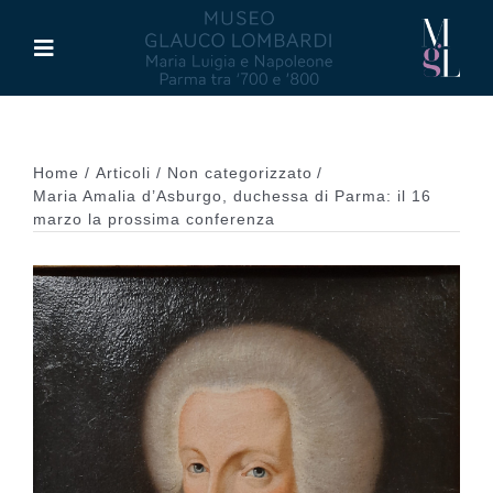
Salta
al
Toggle
contenuto
Navigation
Il Museo
Home
Articoli
Non categorizzato
Maria Luigia d’Asburgo
Maria Amalia d’Asburgo, duchessa di Parma: il 16
marzo la prossima conferenza
Glauco Lombardi
Palazzo di Riserva
Attività
Pubblicazioni