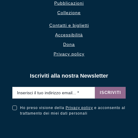
Pubblicazioni
Collezione
Contatti e biglietti
Accessibilità
Dona
Privacy policy
Iscriviti alla nostra Newsletter
Email
*
ISCRIVITI
Ho preso visione della
Privacy policy
e acconsento al
Ho preso visione della Privacy Policy e acconsento al trattamento dei miei dati personali
trattamento dei miei dati personali