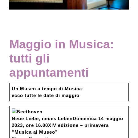
Collezione
Contatti e biglietti
Maggio in Musica:
tutti gli
Accessibilità
appuntamenti
Dona
Un Museo a tempo di Musica:
ecco tutte le date di maggio
Cerca
Beethoven
Neue Liebe, neues Leben
Domenica 14 maggio
English
2023, ore 16.00
XIV edizione – primavera
“Musica al Museo”