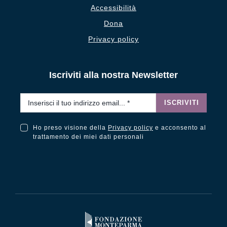
Accessibilità
Dona
Privacy policy
Iscriviti alla nostra Newsletter
Email
*
ISCRIVITI
Ho preso visione della
Privacy policy
e acconsento al
Ho preso visione della Privacy Policy e acconsento al trattamento dei miei dati personali
trattamento dei miei dati personali