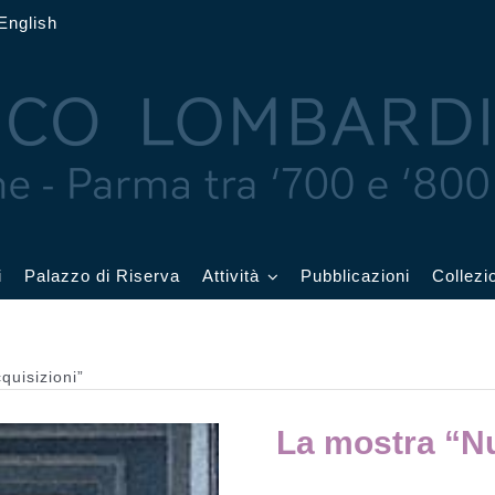
English
i
Palazzo di Riserva
Attività
Pubblicazioni
Collezi
 delle Feste
Eventi in corso
quisizioni”
cquerelli
Archivio eventi
La mostra “Nu
Affetti
Didattica e visite