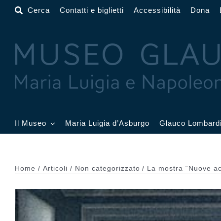
Salta
Cerca
Contatti e biglietti
Accessibilità
Dona
al
contenuto
Il Museo
Maria Luigia d’Asburgo
Glauco Lombard
Il Museo
Atrio
Salone
Home
Articoli
Non categorizzato
La mostra “Nuove ac
Sala Dorata
Sala Toschi
Sala A
Sala Francesi
Sala Petitot
Sala 