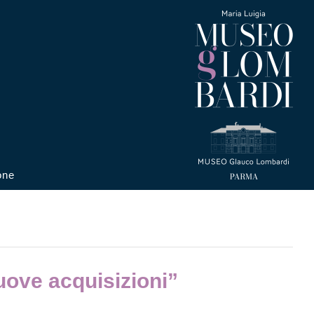
one
ove acquisizioni”