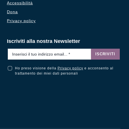
Accessibilità
Dona
Privacy policy
Iscriviti alla nostra Newsletter
Email
*
ISCRIVITI
Ho preso visione della
Privacy policy
e acconsento al
Ho preso visione della Privacy Policy e acconsento al trattamento dei miei dati personali
trattamento dei miei dati personali