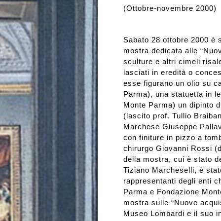
(Ottobre-novembre 2000)
Rassegna stampa
Sabato 28 ottobre 2000 è 
Prestiti a mostre esterne
mostra dedicata alle “Nuo
sculture e altri cimeli risa
lasciati in eredità o conces
esse figurano un olio su 
Parma), una statuetta in 
Monte Parma) un dipinto d
(lascito prof. Tullio Braib
Marchese Giuseppe Pallavi
con finiture in pizzo a tom
chirurgo Giovanni Rossi (d
della mostra, cui è stato 
Tiziano Marcheselli, è stat
rappresentanti degli enti
Parma e Fondazione Monte 
mostra sulle “Nuove acquisiz
Museo Lombardi e il suo in