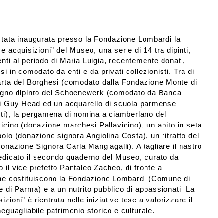
stata inaugurata presso la Fondazione Lombardi la
ve
acquisizioni” del Museo, una serie di 14 tra dipinti,
lenti al periodo di Maria Luigia, recentemente donati,
si in comodato da enti e da privati collezionisti. Tra di
carta del Borghesi (comodato dalla Fondazione Monte di
legno dipinto del Schoenewerk (comodato da Banca
i Guy Head ed un acquarello di scuola parmense
anti), la pergamena di nomina a ciamberlano del
cino (donazione marchesi Pallavicino), un abito in seta
bolo (donazione signora Angiolina Costa), un ritratto del
onazione Signora Carla Mangiagalli). A tagliare il nastro
dedicato il secondo quaderno del Museo, curato da
o il vice prefetto Pantaleo Zacheo, di fronte ai
 che costituiscono la Fondazione Lombardi (Comune di
di Parma) e a un nutrito pubblico di appassionati. La
ioni” è rientrata nelle iniziative tese a valorizzare il
eguagliabile patrimonio storico e culturale.