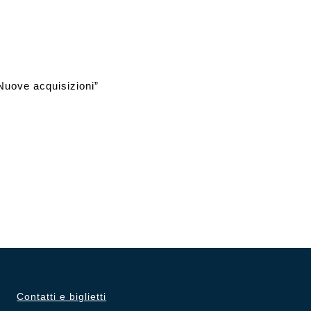
i
“Nuove acquisizioni”
Contatti e biglietti